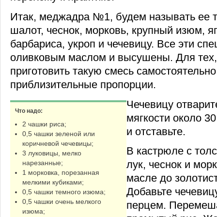
Итак, меджадра №1, будем называть ее та
шалот, чеснок, морковь, крупный изюм, я
барбариса, укроп и чечевицу. Все эти сп
оливковым маслом и высушены. Для тех, 
приготовить такую смесь самостоятельно
приблизительные пропорции.
Чечевицу отварит
Что надо:
мягкости около 30
2 чашки риса;
и отставьте.
0,5 чашки зеленой или
коричневой чечевицы;
В кастрюле с тол
3 луковицы, мелко
лук, чеснок и мор
нарезанные;
1 морковка, порезанная
масле до золотист
мелкими кубиками;
Добавьте чечевицу
0,5 чашки темного изюма;
0,5 чашки очень мелкого
перцем. Перемеш
изюма;