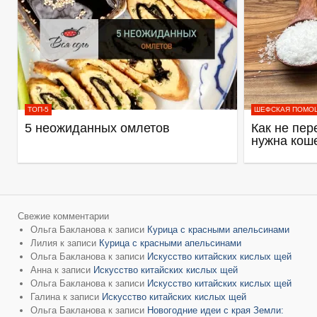
ТОП-5
ШЕФСКАЯ ПОМО
5 неожиданных омлетов
Как не пер
нужна кош
Свежие комментарии
Ольга Бакланова
к записи
Курица с красными апельсинами
Лилия
к записи
Курица с красными апельсинами
Ольга Бакланова
к записи
Искусство китайских кислых щей
Анна
к записи
Искусство китайских кислых щей
Ольга Бакланова
к записи
Искусство китайских кислых щей
Галина
к записи
Искусство китайских кислых щей
Ольга Бакланова
к записи
Новогодние идеи с края Земли: