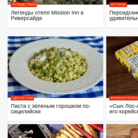
ПУТЕШЕСТВИЯ
ИСТОРИИ
Легенды отеля Mission Inn в
Персидские
Риверсайде
удивитель
СДЕЛАЙ САМ
КНИЖНАЯ ПОЛКА
Паста с зеленым горошком по-
«Сын Лос-
сицилийски
его корейс