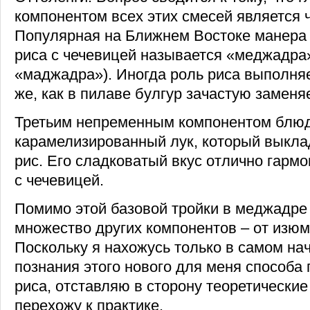
компонентом всех этих смесей является 
Популярная на Ближнем Востоке манера
риса с чечевицей называется «меджадра
«маджадра»). Иногда роль риса выполняет
же, как в пилаве булгур зачастую заменяе
Третьим непременным компонентом блюд
карамелизированный лук, который выкла
рис. Его сладковатый вкус отлично гармон
с чечевицей.
Помимо этой базовой тройки в меджадре
множество других компонентов – от изюма
Поскольку я нахожусь только в самом на
познания этого нового для меня способа
риса, отставляю в сторону теоретически
перехожу к практике.