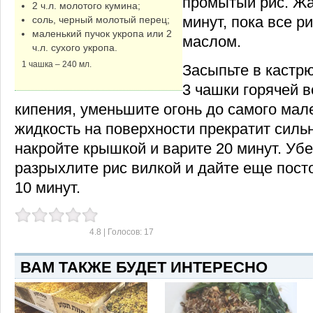
промытый рис. Жа
2 ч.л. молотого кумина;
минут, пока все р
соль, черный молотый перец;
маленький пучок укропа или 2
маслом.
ч.л. сухого укропа.
1 чашка – 240 мл.
Засыпьте в кастр
3 чашки горячей 
кипения, уменьшите огонь до самого мале
жидкость на поверхности прекратит сильн
накройте крышкой и варите 20 минут. Убе
разрыхлите рис вилкой и дайте еще пост
10 минут.
4.8
| Голосов:
17
ВАМ ТАКЖЕ БУДЕТ ИНТЕРЕСНО