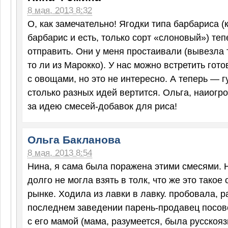
8 мая, 2013 8:32
О, как замечательно! Ягодки типа барбариса (к
барбарис и есть, только сорт «слоновый») теп
отправить. Они у меня простаивали (вывезла 
то ли из Марокко). У нас можно встретить гот
с овощами, но это не интересно. А теперь — гу
столько разных идей вертится. Ольга, наиог
за идею смесей-добавок для риса!
Ольга Бакланова
8 мая, 2013 8:54
Нина, я сама была поражена этими смесями. Н
долго не могла взять в толк, что же это такое
рынке. Ходила из лавки в лавку. пробовала, 
последнем заведении парень-продавец посов
с его мамой (мама, разумеется, была русскояз