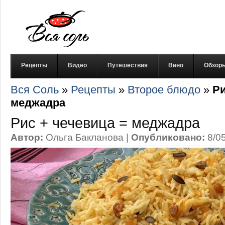
Рецепты
Видео
Путешествия
Вино
Обзор
Вся Соль
»
Рецепты
»
Второе блюдо
»
Ри
меджадра
Рис + чечевица = меджадра
Автор:
Ольга Бакланова
|
Опубликовано:
8/0