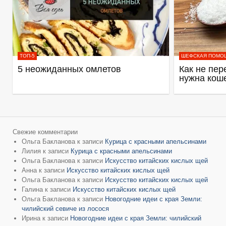
ТОП-5
ШЕФСКАЯ ПОМО
5 неожиданных омлетов
Как не пер
нужна кош
Свежие комментарии
Ольга Бакланова
к записи
Курица с красными апельсинами
Лилия
к записи
Курица с красными апельсинами
Ольга Бакланова
к записи
Искусство китайских кислых щей
Анна
к записи
Искусство китайских кислых щей
Ольга Бакланова
к записи
Искусство китайских кислых щей
Галина
к записи
Искусство китайских кислых щей
Ольга Бакланова
к записи
Новогодние идеи с края Земли:
чилийский севиче из лосося
Ирина
к записи
Новогодние идеи с края Земли: чилийский