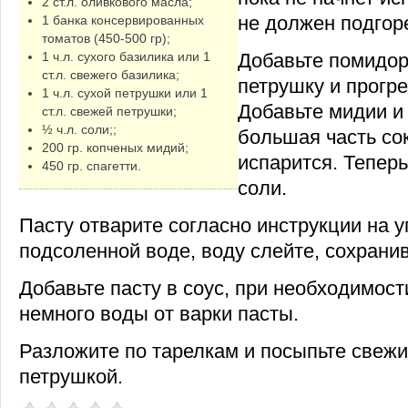
2 ст.л. оливкового масла;
не должен подгоре
1 банка консервированных
томатов (450-500 гр);
Добавьте помидор
1 ч.л. сухого базилика или 1
ст.л. свежего базилика;
петрушку и прогре
1 ч.л. сухой петрушки или 1
Добавьте мидии и 
ст.л. свежей петрушки;
½ ч.л. соли;;
большая часть со
200 гр. копченых мидий;
испарится. Теперь
450 гр. спагетти.
соли.
Пасту отварите согласно инструкции на 
подсоленной воде, воду слейте, сохранив
Добавьте пасту в соус, при необходимос
немного воды от варки пасты.
Разложите по тарелкам и посыпьте свеж
петрушкой.