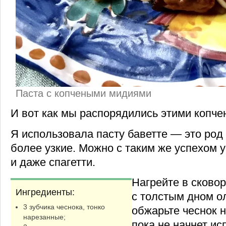
Паста с копчеными мидиями
И вот как мы распорядились этими копч
Я использовала пасту баветте — это род 
более узкие. Можно с таким же успехом 
и даже спагетти.
Нагрейте в сково
Ингредиенты:
с толстым дном о
3 зубчика чеснока, тонко
обжарьте чеснок 
нарезанные;
пока не начнет ис