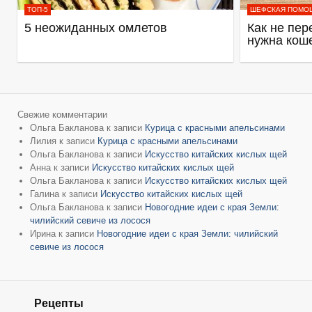
ТОП-5
ШЕФСКАЯ ПОМО
5 неожиданных омлетов
Как не пер
нужна кош
Свежие комментарии
Ольга Бакланова
к записи
Курица с красными апельсинами
Лилия
к записи
Курица с красными апельсинами
Ольга Бакланова
к записи
Искусство китайских кислых щей
Анна
к записи
Искусство китайских кислых щей
Ольга Бакланова
к записи
Искусство китайских кислых щей
Галина
к записи
Искусство китайских кислых щей
Ольга Бакланова
к записи
Новогодние идеи с края Земли:
чилийский севиче из лосося
Ирина
к записи
Новогодние идеи с края Земли: чилийский
севиче из лосося
Рецепты