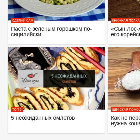
СДЕЛАЙ САМ
КНИЖНАЯ ПОЛКА
Паста с зеленым горошком по-
«Сын Лос-
сицилийски
его корейс
ТОП-5
ШЕФСКАЯ ПОМО
5 неожиданных омлетов
Как не пер
нужна кош