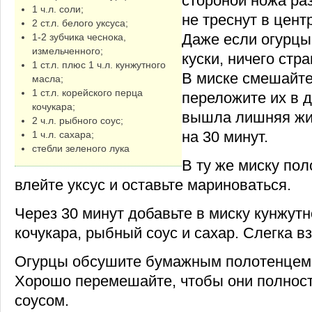
стороной ножа раз
1 ч.л. соли;
не треснут в цент
2 ст.л. белого уксуса;
Даже если огурцы
1-2 зубчика чеснока,
измельченного;
куски, ничего стр
1 ст.л. плюс 1 ч.л. кунжутного
В миске смешайте
масла;
1 ст.л. корейского перца
переложите их в 
кочукара;
вышла лишняя жид
2 ч.л. рыбного соус;
на 30 минут.
1 ч.л. сахара;
стебли зеленого лука
В ту же миску пол
влейте уксус и оставьте мариноваться.
Через 30 минут добавьте в миску кунжутн
кочукара, рыбный соус и сахар. Слегка в
Огурцы обсушите бумажным полотенцем и
Хорошо перемешайте, чтобы они полнос
соусом.