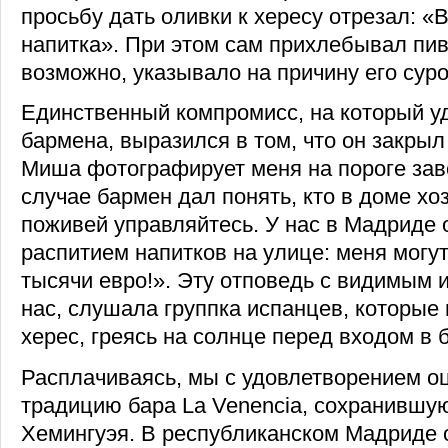
просьбу дать оливки к хересу отрезал: «
напитка». При этом сам прихлебывал пиво
возможно, указывало на причину его суро
Единственный компромисс, на который у
бармена, выразился в том, что он закрыл 
Миша фотографирует меня на пороге заве
случае бармен дал понять, кто в доме хо
поживей управляйтесь. У нас в Мадриде о
распитием напитков на улице: меня могу
тысячи евро!». Эту отповедь с видимым 
нас, слушала группка испанцев, которые
херес, греясь на солнце перед входом в б
Расплачиваясь, мы с удовлетворением о
традицию бара La Venencia, сохранившу
Хемингуэя. В республиканском Мадриде