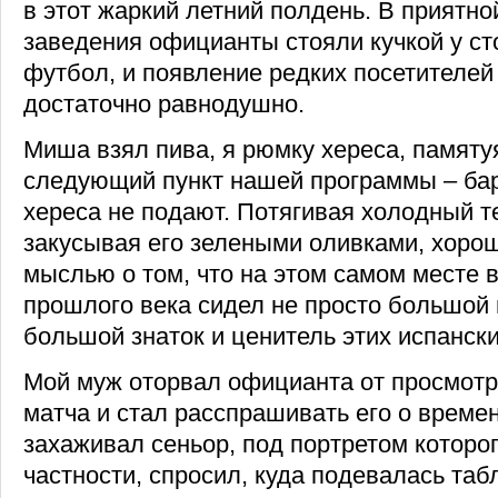
в этот жаркий летний полдень. В приятн
заведения официанты стояли кучкой у ст
футбол, и появление редких посетителей
достаточно равнодушно.
Миша взял пива, я рюмку хереса, памятуя
следующий пункт нашей программы – бар,
хереса не подают. Потягивая холодный т
закусывая его зелеными оливками, хоро
мыслью о том, что на этом самом месте 
прошлого века сидел не просто большой 
большой знаток и ценитель этих испанск
Мой муж оторвал официанта от просмотр
матча и стал расспрашивать его о времен
захаживал сеньор, под портретом которог
частности, спросил, куда подевалась таб