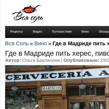
Рецепты
Видео
Путешествия
Вино
Обзор
Вся Соль
»
Вино
»
Где в Мадриде пить 
Где в Мадриде пить херес, пив
Автор:
Ольга Бакланова
|
Опубликовано:
29/