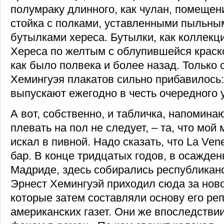
полумраку длинного, как чулан, помещен
стойка с полками, уставленными пыльн
бутылками хереса. Бутылки, как коллекц
Хереса по желтым с облупившейся краско
как было полвека и более назад. Только 
Хемингуэя плакатов сильно прибавилось:
выпускают ежегодно в честь очередного 
А вот, собственно, и табличка, напомина
плевать на пол не следует, – та, что мой
искал в пивной. Надо сказать, что La Ven
бар. В конце тридцатых годов, в осажде
Мадриде, здесь собирались республикан
Эрнест Хемингуэй приходил сюда за нов
которые затем составляли основу его ре
американских газет. Они же впоследств