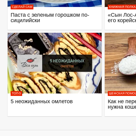
СДЕЛАЙ САМ
КНИЖНАЯ ПОЛКА
Паста с зеленым горошком по-
«Сын Лос-
сицилийски
его корейс
ТОП-5
ШЕФСКАЯ ПОМО
5 неожиданных омлетов
Как не пер
нужна кош