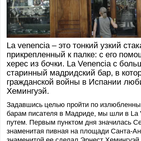
La venencia – это тонкий узкий стак
прикрепленный к палке: с его пом
херес из бочки. La Venencia с боль
старинный мадридский бар, в кото
гражданской войны в Испании люб
Хемингуэй.
Задавшись целью пройти по излюбленны
барам писателя в Мадриде, мы шли в La
путем. Первым пунктом дня значилась Ce
знаменитая пивная на площади Санта-Ан
знаменитой ее сделал Эрнест Хемингуэй