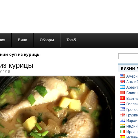
вия
Вино
Обзоры
Топ-5
Найти:
ний суп из курицы
из курицы
КУХНИ 
/11/18
Амери
Англий
Аргент
Ближн
Вьетн
Голлан
Гречес
Грузин
Израи
Индий
Ирлан
Испанс