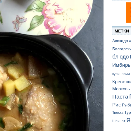
МЕТКИ
Авокадо
А
Болгарск
блюдо
Имбирь
кулинарии
Креветк
Морковь
Паста
Рис
Рыб
Ту
Треска
Я
Шпинат