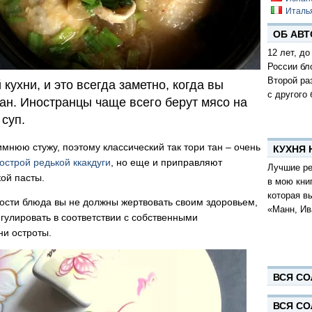
Италь
ОБ АВТ
12 лет, до
России бл
Второй ра
кухни, и это всегда заметно, когда вы
с другого 
ан. Иностранцы чаще всего берут мясо на
 суп.
зимнюю стужу, поэтому классический так тори тан – очень
КУХНЯ
острой редькой ккакдуги
, но еще и приправляют
Лучшие ре
ой пасты.
в мою кни
которая в
ности блюда вы не должны жертвовать своим здоровьем,
«Манн, Ив
гулировать в соответствии с собственными
ни остроты.
ВСЯ СО
ВСЯ СО