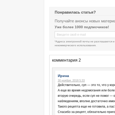
Понравилась статья?
Получайте анонсы новых материа
Уже более 1000 подписчиков!
*Адреса электронной почты не разглашаются и
некоммерческого использования.
комментария 2
Ирина
30 ноября, 2018 5:33
Действительно, суп — это то, что у кор
А еще во время недомогания или болез
вторую очередь, если суп не помог — 
наблюдениям, вполне достаточно имен
Такого рецепта еще не готовила, а пас
Спасибо за рецепт, обязательно приг