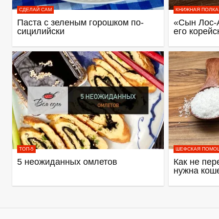
СДЕЛАЙ САМ
КНИЖНАЯ ПОЛКА
Паста с зеленым горошком по-
«Сын Лос-
сицилийски
его корейс
ТОП-5
ШЕФСКАЯ ПОМО
5 неожиданных омлетов
Как не пер
нужна кош