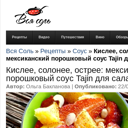
Рецепты
Видео
Путешествия
Вино
Обзор
Вся Соль
»
Рецепты
»
Соус
»
Кислее, со
мексиканский порошковый соус Tajin 
Кислее, солонее, острее: мекс
порошковый соус Tajin для сал
Автор:
Ольга Бакланова
|
Опубликовано:
22/