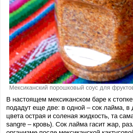
Мексиканский порошковый соус для фрукто
В настоящем мексиканском баре к стопке
подадут еще две: в одной – сок лайма, в 
цвета острая и соленая жидкость, та сама
sangre – кровь). Сок лайма гасит жар, р
организме после мексиканской кактусовой