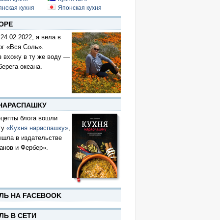
янская кухня
Японская кухня
ОРЕ
 24.02.2022, я вела в
ог «Вся Соль».
з вхожу в ту же воду —
берега океана.
 НАРАСПАШКУ
цепты блога вошли
гу
«Кухня нараспашку»
,
ышла в издательстве
анов и Фербер».
ЛЬ НА FACEBOOK
ЛЬ В СЕТИ