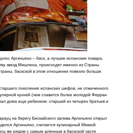
арлос Аргиньяно – баск, а лучшие испанские повара,
ству звезд Мишлена, происходят именно из Страны
страны, баскской в этом отношении повезло больше
 старшего поколения испанских шефов, не отмеченного
кулярной кухней (чем славится более молодой Ферран
инал дома еще ребенком: старший из четырех братьев и
арауц на берегу Бискайского залива Аргиньяно открыл
родился Аргиньяно, считается кулинарный Меккой
есь же рядом с самым длинным в баскской части