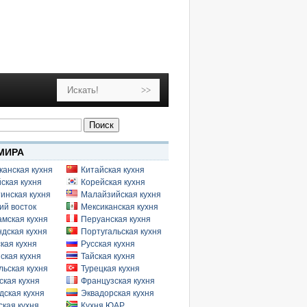
МИРА
канская кухня
Китайская кухня
ская кухня
Корейская кухня
инская кухня
Малайзийская кухня
ий восток
Мексиканская кухня
амская кухня
Перуанская кухня
дская кухня
Португальская кухня
кая кухня
Русская кухня
ская кухня
Тайская кухня
льская кухня
Турецкая кухня
ская кухня
Французская кухня
дская кухня
Эквадорская кухня
кая кухня
Кухня ЮАР