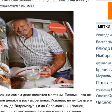
енациональных газет.
МЕТКИ
Авокадо
А
Болгарск
блюдо
Имбирь
кулинарии
Креветк
Морковь
Паста
П
Рестораны
ое», на самом деле является местным. Паэлья – это не
С
Спаржа
мон делают в разных регионах Испании, но лучше всего
Чеснок
Уэльвы до Эстремадуры и до Саламанки, и испанец,
я его происхождением. Гаспачо в наши дни можно