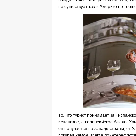
не существует, как в Америке нет общ
То, что турист принимает за «испанск
испанское, а валенсийское блюдо. Ха
он получается на западе страны, от 
покупая хамон, всегда поинтересуетс