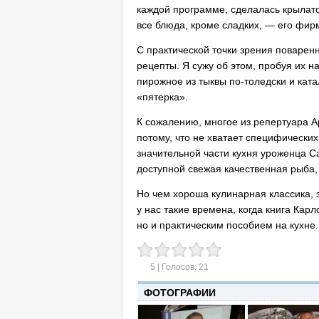
каждой программе, сделалась крылатой
все блюда, кроме сладких, — его фирм
С практической точки зрения поваренн
рецепты. Я сужу об этом, пробуя их н
пирожное из тыквы по-толедски и ката
«пятерка».
К сожалению, многое из репертуара А
потому, что не хватает специфических
значительной части кухня уроженца Са
доступной свежая качественная рыба, 
Но чем хороша кулинарная классика, э
у нас такие времена, когда книга Кар
но и практическим пособием на кухне.
5
| Голосов:
21
ФОТОГРАФИИ