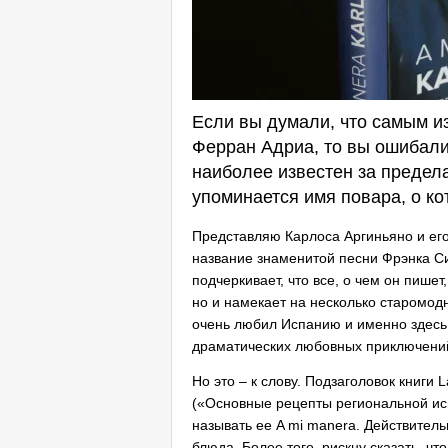
Если вы думали, что самым 
Ферран Адриа, то вы ошибали
наиболее известен за предел
упоминается имя повара, о ко
Представляю Карлоса Аргиньяно и его 
название знаменитой песни Фрэнка Си
подчеркивает, что все, о чем он пишет
но и намекает на несколько старомод
очень любил Испанию и именно здесь
драматических любовных приключени
Но это – к слову. Подзаголовок книги L
(«Основные рецепты региональной исп
называть ее A mi manera. Действитель
блюда. Более того, рискну сказать, 