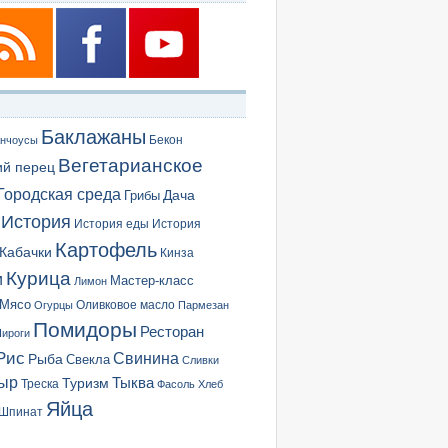
Баклажаны
Бекон
нчоусы
Вегетарианское
ий перец
Городская среда
Грибы
Дача
История
История еды
История
Картофель
Кабачки
Кинза
Курица
и
Мастер-класс
Лимон
Мясо
Оливковое масло
Огурцы
Пармезан
Помидоры
Ресторан
ироги
Рис
Свинина
Рыба
Свекла
Сливки
ыр
Туризм
Тыква
Треска
Фасоль
Хлеб
Яйца
Шпинат