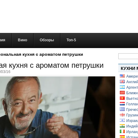
вия
Вино
Обзоры
Топ-5
Найти:
иональная кухня с ароматом петрушки
ая кухня с ароматом петрушки
КУХНИ 
/03/16
Амери
Англий
Аргент
Ближн
Вьетн
Голлан
Гречес
Грузин
Израи
Индий
Ирлан
Испанс