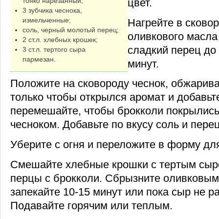
цвет.
тонко нарезанный;
3 зубчика чеснока,
измельченные;
Нагрейте в сковор
соль, черный молотый перец;
оливкового масла
2 ст.л. хлебных крошек;
сладкий перец до 
3 ст.л. тертого сыра
пармезан.
минут.
Положите на сковороду чеснок, обжарива
только чтобы открылся аромат и добавьт
перемешайте, чтобы брокколи покрылись
чесноком. Добавьте по вкусу соль и перец
Уберите с огня и переложите в форму дл
Смешайте хлебные крошки с тертым сыр
перцы с брокколи. Сбрызните оливковым
запекайте 10-15 минут или пока сыр не р
Подавайте горячим или теплым.