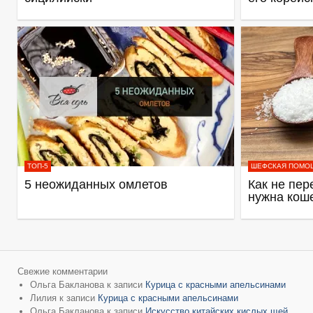
ТОП-5
ШЕФСКАЯ ПОМО
5 неожиданных омлетов
Как не пер
нужна кош
Свежие комментарии
Ольга Бакланова
к записи
Курица с красными апельсинами
Лилия
к записи
Курица с красными апельсинами
Ольга Бакланова
к записи
Искусство китайских кислых щей