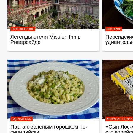
ПУТЕШЕСТВИЯ
ИСТОРИИ
Легенды отеля Mission Inn в
Персидские
Риверсайде
удивитель
СДЕЛАЙ САМ
КНИЖНАЯ ПОЛКА
Паста с зеленым горошком по-
«Сын Лос-
сицилийски
его корейс