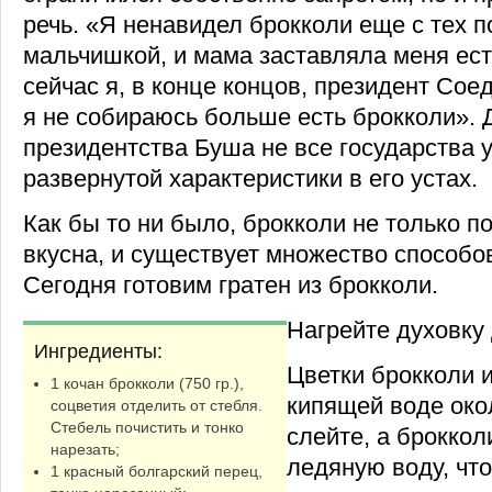
речь. «Я ненавидел брокколи еще с тех п
мальчишкой, и мама заставляла меня ест
сейчас я, в конце концов, президент Сое
я не собираюсь больше есть брокколи». 
президентства Буша не все государства 
развернутой характеристики в его устах.
Как бы то ни было, брокколи не только по
вкусна, и существует множество способов
Сегодня готовим гратен из брокколи.
Нагрейте духовку 
Ингредиенты:
Цветки брокколи и
1 кочан брокколи (750 гр.),
кипящей воде око
соцветия отделить от стебля.
Стебель почистить и тонко
слейте, а броккол
нарезать;
ледяную воду, чт
1 красный болгарский перец,