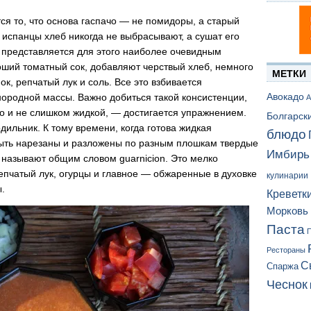
я то, что основа гаспачо — не помидоры, а старый
 испанцы хлеб никогда не выбрасывают, а сушат его
о представляется для этого наиболее очевидным
оший томатный сок, добавляют черствый хлеб, немного
МЕТКИ
ок, репчатый лук и соль. Все это взбивается
Авокадо
ородной массы. Важно добиться такой консистенции,
А
но и не слишком жидкой, — достигается упражнением.
Болгарск
одильник. К тому времени, когда готова жидкая
блюдо
ыть нарезаны и разложены по разным плошкам твердые
Имбирь
называют общим словом guarnicion. Это мелко
епчатый лук, огурцы и главное — обжаренные в духовке
кулинарии
.
Креветк
Морковь
Паста
П
Рестораны
С
Спаржа
Чеснок