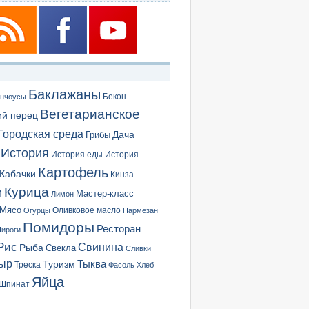
Баклажаны
Бекон
нчоусы
Вегетарианское
ий перец
Городская среда
Грибы
Дача
История
История еды
История
Картофель
Кабачки
Кинза
Курица
и
Мастер-класс
Лимон
Мясо
Оливковое масло
Огурцы
Пармезан
Помидоры
Ресторан
ироги
Рис
Свинина
Рыба
Свекла
Сливки
ыр
Туризм
Тыква
Треска
Фасоль
Хлеб
Яйца
Шпинат