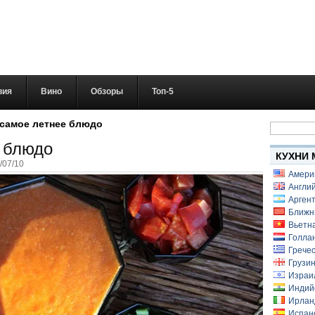
вия
Вино
Обзоры
Топ-5
Найти:
 самое летнее блюдо
е блюдо
КУХНИ 
/07/10
Амери
Англий
Аргент
Ближн
Вьетн
Голлан
Гречес
Грузин
Израи
Индий
Ирлан
Испанс