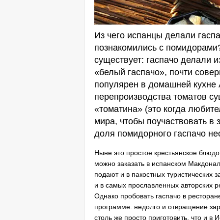
Из чего испанцы делали гаспач
познакомились с помидорами?
существует: гаспачо делали и
«белый гаспачо», почти сове
популярен в домашней кухне А
перепроизводства томатов су
«томатина» (это когда любит
мира, чтобы поучаствовать в 
доля помидорного гаспачо не
Ныне это простое крестьянское блюдо,
можно заказать в испанском Макдоналд
подают и в пакостных туристических 
и в самых прославленных авторских 
Однако пробовать гаспачо в ресторане
программе: недолго и отвращение зар
столь же просто приготовить, что и в 