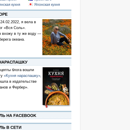
янская кухня
Японская кухня
ОРЕ
 24.02.2022, я вела в
ог «Вся Соль».
з вхожу в ту же воду —
берега океана.
 НАРАСПАШКУ
цепты блога вошли
гу
«Кухня нараспашку»
,
ышла в издательстве
анов и Фербер».
ЛЬ НА FACEBOOK
ЛЬ В СЕТИ