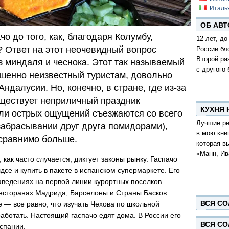
Италь
ОБ АВТ
о до того, как, благодаря Колумбу,
12 лет, до
 Ответ на этот неочевидный вопрос
России бл
Второй ра
з миндаля и чеснока. Этот так называемый
с другого 
ршенно неизвестный туристам, довольно
ндалусии. Но, конечно, в стране, где из-за
ществует неприличный праздник
КУХНЯ
ели острых ощущений съезжаются со всего
Лучшие ре
забрасывании друг друга помидорами),
в мою кни
сравнимо больше.
которая в
«Манн, Ив
 как часто случается, диктует законы рынку. Гаспачо
се и купить в пакете в испанском супермаркете. Его
заведениях на первой линии курортных поселков
ресторанах Мадрида, Барселоны и Страны Басков.
ВСЯ СО
 — все равно, что изучать Чехова по школьной
аботать. Настоящий гаспачо едят дома. В России его
ВСЯ СО
Испании.