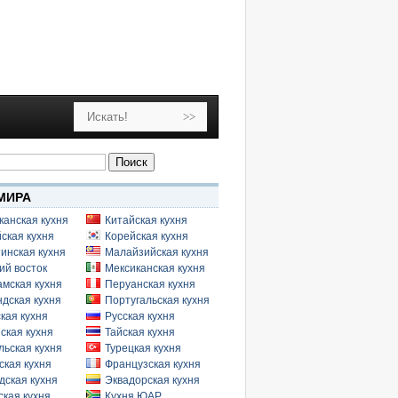
МИРА
канская кухня
Китайская кухня
ская кухня
Корейская кухня
инская кухня
Малайзийская кухня
ий восток
Мексиканская кухня
амская кухня
Перуанская кухня
дская кухня
Португальская кухня
кая кухня
Русская кухня
ская кухня
Тайская кухня
льская кухня
Турецкая кухня
ская кухня
Французская кухня
дская кухня
Эквадорская кухня
кая кухня
Кухня ЮАР