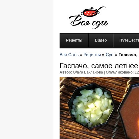
Рецепты
Видео
Путешест
Вся Соль
»
Рецепты
»
Суп
»
Гаспачо,
Гаспачо, самое летне
Автор:
Ольга Бакланова
|
Опубликовано:
12