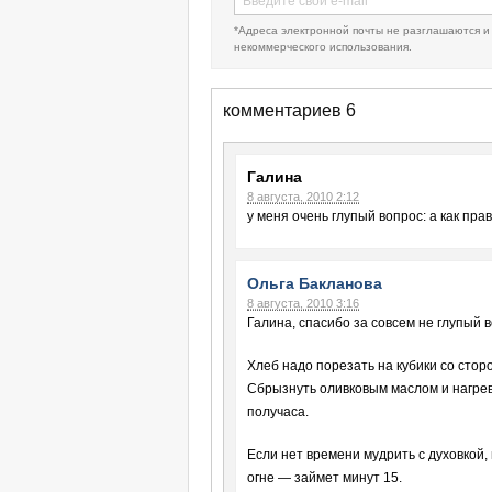
*Адреса электронной почты не разглашаются и
некоммерческого использования.
комментариев 6
Галина
8 августа, 2010 2:12
у меня очень глупый вопрос: а как пра
Ольга Бакланова
8 августа, 2010 3:16
Галина, спасибо за совсем не глупый в
Хлеб надо порезать на кубики со сторо
Сбрызнуть оливковым маслом и нагрев
получаса.
Если нет времени мудрить с духовкой,
огне — займет минут 15.