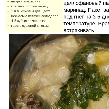
шкурки апельсина;
целлофановый пак
красный острый перец;
маринад. Пакет з
1 ч.л. куркумы для цвета;
под гнет на 3-5 д
несколько веточек сельдерея;
4-5 зубчиков чеснока;
температуре. Вре
горсть сушеной клюквы.
встряхивать.