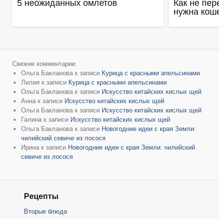
5 неожиданных омлетов
Как не пер
нужна кош
Свежие комментарии
Ольга Бакланова
к записи
Курица с красными апельсинами
Лилия
к записи
Курица с красными апельсинами
Ольга Бакланова
к записи
Искусство китайских кислых щей
Анна
к записи
Искусство китайских кислых щей
Ольга Бакланова
к записи
Искусство китайских кислых щей
Галина
к записи
Искусство китайских кислых щей
Ольга Бакланова
к записи
Новогодние идеи с края Земли:
чилийский севиче из лосося
Ирина
к записи
Новогодние идеи с края Земли: чилийский
севиче из лосося
Рецепты
Вторые блюда