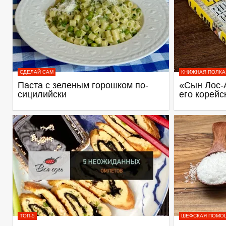
СДЕЛАЙ САМ
КНИЖНАЯ ПОЛКА
Паста с зеленым горошком по-
«Сын Лос-
сицилийски
его корейс
ТОП-5
ШЕФСКАЯ ПОМО