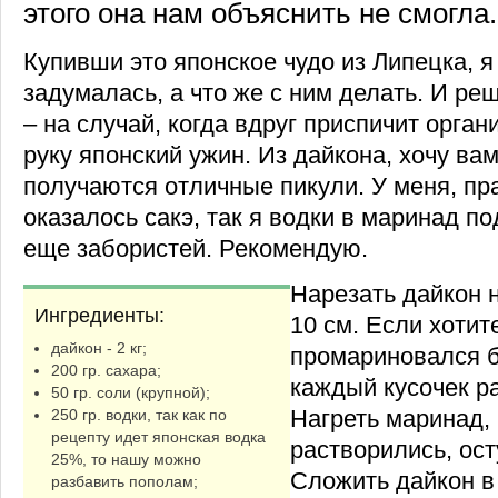
этого она нам объяснить не смогла.
Купивши это японское чудо из Липецка, я
задумалась, а что же с ним делать. И р
– на случай, когда вдруг приспичит орган
руку японский ужин. Из дайкона, хочу вам
получаются отличные пикули. У меня, пра
оказалось сакэ, так я водки в маринад п
еще забористей. Рекомендую.
Нарезать дайкон 
Ингредиенты:
10 см. Если хотит
дайкон - 2 кг;
промариновался 
200 гр. сахара;
каждый кусочек ра
50 гр. соли (крупной);
Нагреть маринад, 
250 гр. водки, так как по
рецепту идет японская водка
растворились, ост
25%, то нашу можно
Сложить дайкон в
разбавить пополам;