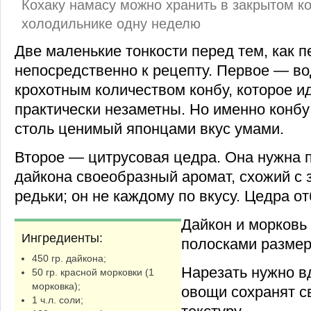
Кохаку намасу можно хранить в закрытом к
холодильнике одну неделю
Две маленькие тонкости перед тем, как п
непосредственно к рецепту. Первое — во
крохотным количеством конбу, которое ид
практически незаметны. Но именно конб
столь ценимый японцами вкус умами.
Второе — цитрусовая цедра. Она нужна п
дайкона своеобразный аромат, схожий с 
редьки; он не каждому по вкусу. Цедра от
Дайкон и морковь
Ингредиенты:
полосками размер
450 гр. дайкона;
Нарезать нужно вд
50 гр. красной морковки (1
морковка);
овощи сохранят 
1 ч.л. соли;