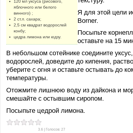
текстуру.
120 мл уксуса (рисового,
яблочного или белого
Я для этой цели 
винного) ;
2 ст.л. сахара;
Borner.
2,5 см квадрат водорослей
конбу;
Посыпьте корнеп
цедра лимона или юдзу.
оставьте на 15 мин
В небольшом сотейнике соедините уксус, 
водорослей, доведите до кипения, раство
уберите с огня и оставьте остывать до к
температуры.
Отожмите лишнюю воду из дайкона и мо
смешайте с остывшим сиропом.
Посыпьте цедрой лимона.
3.6
| Голосов:
27