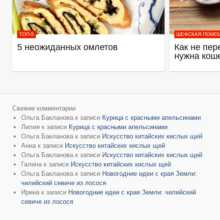
ТОП-5
ШЕФСКАЯ ПОМО
5 неожиданных омлетов
Как не пер
нужна кош
Свежие комментарии
Ольга Бакланова
к записи
Курица с красными апельсинами
Лилия
к записи
Курица с красными апельсинами
Ольга Бакланова
к записи
Искусство китайских кислых щей
Анна
к записи
Искусство китайских кислых щей
Ольга Бакланова
к записи
Искусство китайских кислых щей
Галина
к записи
Искусство китайских кислых щей
Ольга Бакланова
к записи
Новогодние идеи с края Земли:
чилийский севиче из лосося
Ирина
к записи
Новогодние идеи с края Земли: чилийский
севиче из лосося