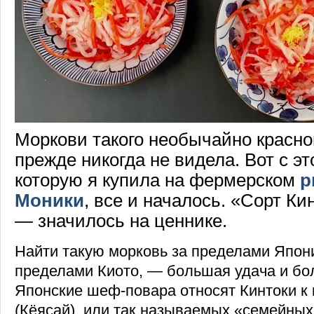
Моркови такого необычайно красног
прежде никогда не видела. Вот с эт
которую я купила на фермерском
р
Моники
, все и началось. «Сорт Ки
— значилось на ценнике.
Найти такую морковь за пределами Япони
пределами Киото, — большая удача и бо
Японские шеф-повара относят Кинтоки к 
(Кёясай), или так называемых «семейных