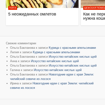
ТОП-5
ШЕФСКАЯ ПОМО
5 неожиданных омлетов
Как не пер
нужна кош
Свежие комментарии
Ольга Бакланова
к записи
Курица с красными апельсинами
Лилия
к записи
Курица с красными апельсинами
Ольга Бакланова
к записи
Искусство китайских кислых щей
Анна
к записи
Искусство китайских кислых щей
Ольга Бакланова
к записи
Искусство китайских кислых щей
Галина
к записи
Искусство китайских кислых щей
Ольга Бакланова
к записи
Новогодние идеи с края Земли:
чилийский севиче из лосося
Ирина
к записи
Новогодние идеи с края Земли: чилийский
севиче из лосося