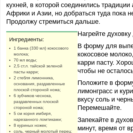
кухней, в которой соединились традиции
Африки и Азии, но добраться туда пока н
Продолжу стремиться дальше.
Нагрейте духовку 
Ингредиенты:
В форму для выпе
1 банка (330 мл) кокосового
кокосовое молоко,
молока;
70 мл воды;
карри пасту. Хор
2,5 ст.л. тайской зеленой
чтобы не осталось
пасты карри;
2 стебля лимонника,
Положите в форму
основания, раздавленные
плоской стороной ножа;
лимонграсс и кури
6 зубчиков чеснока,
вкусу соль и чер
раздавленных плоской
Перемешайте.
стороной ножа;
5 см корня имбиря,
Запекайте в духов
нарезанного ломтиками;
8 куриных ножек;
минут, время от 
соль, черный молотый перец;