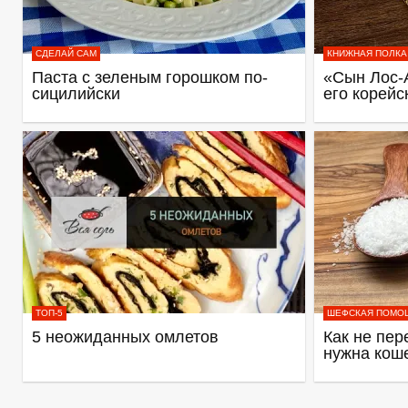
СДЕЛАЙ САМ
КНИЖНАЯ ПОЛКА
Паста с зеленым горошком по-
«Сын Лос-
сицилийски
его корейс
ТОП-5
ШЕФСКАЯ ПОМО
5 неожиданных омлетов
Как не пер
нужна кош