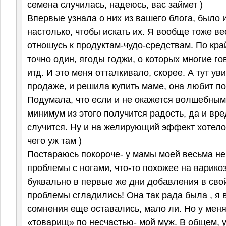
семена случилась, надеюсь, вас займет )
Впервые узнала о них из вашего блога, было 
настолько, чтобы искать их. Я вообще тоже в
отношусь к продуктам-чудо-средствам. По кр
точно один, ягоды годжи, о которых многие г
итд. И это меня отталкивало, скорее. А тут ув
продаже, и решила купить маме, она любит п
Подумала, что если и не окажется волшебным 
минимум из этого получится радость, да и вре
случится. Ну и на желирующий эффект хотело
чего уж там )
Постараюсь покороче- у мамы моей весьма н
проблемы с ногами, что-то похожее на варикоз
буквально в первые же дни добавления в свой
проблемы сгладились! Она так рада была , я в
сомнения еще оставались, мало ли. Но у мен
«товарищ» по несчастью- мой муж. В общем, у