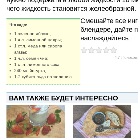
чего жидкость становится желеобразной.
Смешайте все инг
Что надо:
блендере, дайте п
1 зеленое яблоко;
наслаждайтесь.
1 ч.л. лимонной цедры;
1 ст.л. меда или сиропа
агавы;
4.7
| Голосов
1 ч.л. семян чиа;
1 ст.л. лимонного сока;
240 мл йогурта;
1-2 кубика льда по желанию.
ВАМ ТАКЖЕ БУДЕТ ИНТЕРЕСНО