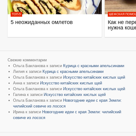
ТОП-5
ШЕФСКАЯ ПОМО
5 неожиданных омлетов
Как не пер
нужна кош
Свежие комментарии
Ольга Бакланова
к записи
Курица с красными апельсинами
Лилия
к записи
Курица с красными апельсинами
Ольга Бакланова
к записи
Искусство китайских кислых щей
Анна
к записи
Искусство китайских кислых щей
Ольга Бакланова
к записи
Искусство китайских кислых щей
Галина
к записи
Искусство китайских кислых щей
Ольга Бакланова
к записи
Новогодние идеи с края Земли:
чилийский севиче из лосося
Ирина
к записи
Новогодние идеи с края Земли: чилийский
севиче из лосося