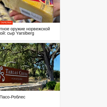
 ТАРЕЛКА
тное оружие норвежской
ой: сыр Yarslberg
Пасо-Роблес