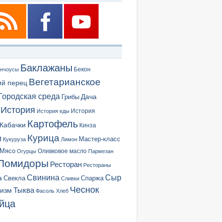
Баклажаны
Бекон
нчоусы
Вегетарианское
ий перец
Городская среда
Грибы
Дача
История
История еды
История
Картофель
Кабачки
Кинза
Курица
и
Мастер-класс
Кукуруза
Лимон
Мясо
Оливковое масло
Огурцы
Пармезан
Помидоры
Ресторан
Рестораны
Сыр
Свинина
а
Свекла
Спаржа
Сливки
Чеснок
ризм
Тыква
Фасоль
Хлеб
йца