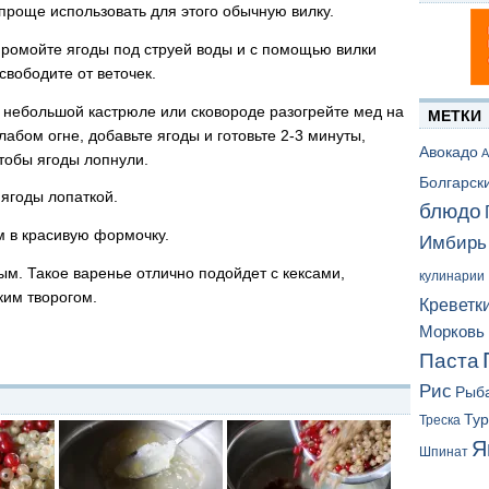
 проще использовать для этого обычную вилку.
ромойте ягоды под струей воды и с помощью вилки
свободите от веточек.
 небольшой кастрюле или сковороде разогрейте мед на
МЕТКИ
лабом огне, добавьте ягоды и готовьте 2-3 минуты,
Авокадо
А
тобы ягоды лопнули.
Болгарск
ягоды лопаткой.
блюдо
м в красивую формочку.
Имбирь
м. Такое варенье отлично подойдет с кексами,
кулинарии
им творогом.
Креветк
Морковь
Паста
Рис
Рыб
Ту
Треска
Я
Шпинат