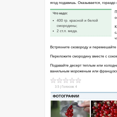
ягод подавишь. Оказывается, гораздо
П
Что надо:
о
400 гр. красной и белой
смородины;
К
2 ст.л. меда.
с
ч
Встряхните сковороду и перемешайте 
Переложите смородину вместе с соко
Подавайте десерт теплым или холодны
ванильным мороженым или французск
3.5
| Голосов:
4
ФОТОГРАФИИ