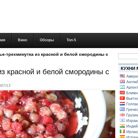
вия
Вино
Обзоры
Топ-5
Найти:
ье-трехминутка из красной и белой смородины с
КУХНИ 
из красной и белой смородины с
Амери
Англий
/07/13
Аргент
Ближн
Вьетн
Голлан
Гречес
Грузин
Израи
Индий
Ирлан
Испанс