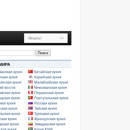
МИРА
канская кухня
Китайская кухня
ская кухня
Корейская кухня
инская кухня
Малайзийская кухня
ий восток
Мексиканская кухня
амская кухня
Перуанская кухня
дская кухня
Португальская кухня
кая кухня
Русская кухня
ская кухня
Тайская кухня
льская кухня
Турецкая кухня
ская кухня
Французская кухня
дская кухня
Эквадорская кухня
кая кухня
Кухня ЮАР