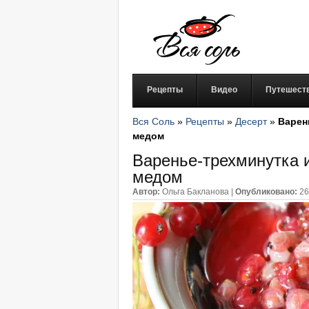
Рецепты
Видео
Путешест
Вся Соль
»
Рецепты
»
Десерт
»
Варен
медом
Варенье-трехминутка 
медом
Автор:
Ольга Бакланова
|
Опубликовано:
26