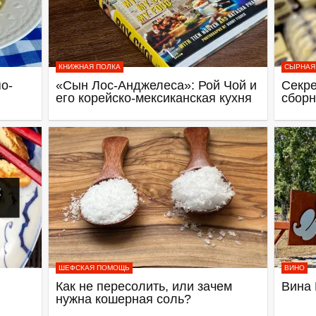
КНИЖНАЯ ПОЛКА
СЫРНАЯ
о-
«Сын Лос-Анджелеса»: Рой Чой и
Секре
его корейско-мексиканская кухня
сборн
ШЕФСКАЯ ПОМОЩЬ
ВИНО
Как не пересолить, или зачем
Вина 
нужна кошерная соль?