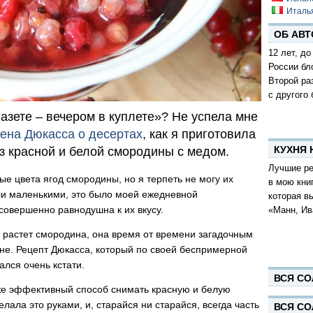
Италь
ОБ АВТ
12 лет, до
России бл
Второй ра
с другого 
газете – вечером в куплете»? Не успела мне
лена Дюкасса о десертах
, как я приготовила
КУХНЯ
з красной и белой смородины с медом.
Лучшие ре
е цвета ягод смородины, но я терпеть не могу их
в мою кни
ыли маленькими, это было моей ежедневной
которая в
совершенно равнодушна к их вкусу.
«Манн, Ив
е растет смородина, она время от времени загадочным
хне. Рецепт Дюкасса, который по своей беспримерной
ался очень кстати.
ВСЯ СО
же эффективный способ снимать красную и белую
лала это руками, и, старайся ни старайся, всегда часть
ВСЯ СО