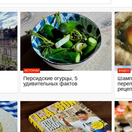
ИСТОРИИ
ВИДЕО
Персидские огурцы, 5
Шамп
удивительных фактов
переп
рецеп