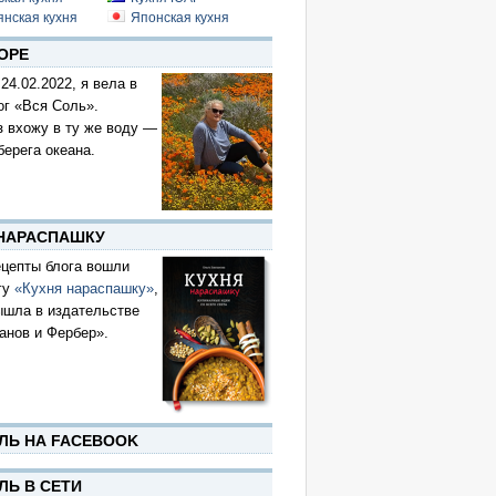
янская кухня
Японская кухня
ОРЕ
 24.02.2022, я вела в
ог «Вся Соль».
з вхожу в ту же воду —
берега океана.
 НАРАСПАШКУ
цепты блога вошли
гу
«Кухня нараспашку»
,
ышла в издательстве
анов и Фербер».
ЛЬ НА FACEBOOK
ЛЬ В СЕТИ