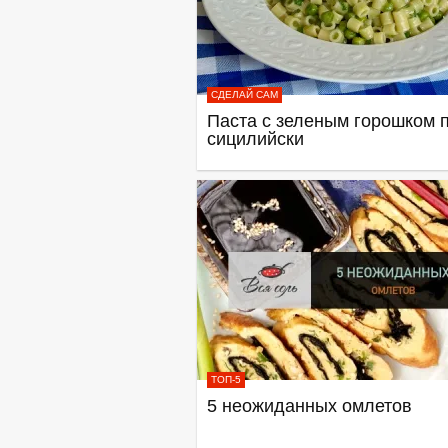
СДЕЛАЙ САМ
Паста с зеленым горошком п
сицилийски
ТОП-5
5 неожиданных омлетов