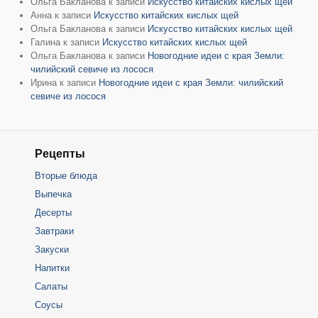
Ольга Бакланова
к записи
Искусство китайских кислых щей
Анна
к записи
Искусство китайских кислых щей
Ольга Бакланова
к записи
Искусство китайских кислых щей
Галина
к записи
Искусство китайских кислых щей
Ольга Бакланова
к записи
Новогодние идеи с края Земли:
чилийский севиче из лосося
Ирина
к записи
Новогодние идеи с края Земли: чилийский
севиче из лосося
Рецепты
Вторые блюда
Выпечка
Десерты
Завтраки
Закуски
Напитки
Салаты
Соусы