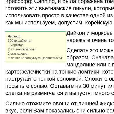
Криссофф Canning, я была поражена тому
готовить эти вьетнамские пикули, котор
использовать просто в качестве одной из 
как мы используем, допустим, корейскую 
Дайкон и морковь 
Что надо
:
нарежьте очень то
500 гр. дайкона;
1 морковка;
Сделать это мож
2 ч.л. морской соли;
2 ст.л. сахара;
образом. Сначала
½ чашки белого уксуса (крепость 5%).
мандолине или с
картофелечистки на тонкие ломтики, кот
настругайте тонкой соломкой. Сложите о
посыпьте солью. Оставьте на 30 минут и
слегка не размягчатся и выпустят много с
Сильно отожмите овощи от лишней жидко
вкус, если Вам показались они сильно с