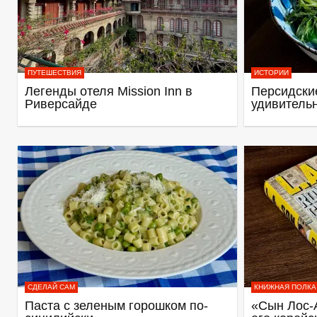
ПУТЕШЕСТВИЯ
ИСТОРИИ
Легенды отеля Mission Inn в
Персидские
Риверсайде
удивитель
СДЕЛАЙ САМ
КНИЖНАЯ ПОЛКА
Паста с зеленым горошком по-
«Сын Лос-