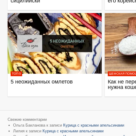
сицилийски
его корейс
ТОП-5
ШЕФСКАЯ ПОМО
5 неожиданных омлетов
Как не пер
нужна кош
Свежие комментарии
Ольга Бакланова
к записи
Курица с красными апельсинами
Лилия
к записи
Курица с красными апельсинами