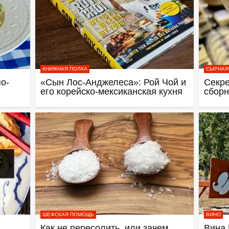
КНИЖНАЯ ПОЛКА
СЫРНАЯ
о-
«Сын Лос-Анджелеса»: Рой Чой и
Секре
его корейско-мексиканская кухня
сборн
ШЕФСКАЯ ПОМОЩЬ
ВИНО
Как не пересолить, или зачем
Вина 