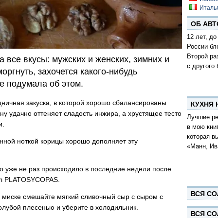
Италь
ОБ АВТ
12 лет, до
России бл
Второй ра
 все вкусы: мужских и женских, зимних и
с другого 
оргнуть, захочется какого-нибудь
е подумала об этом.
ничная закуска, в которой хорошо сбалансированы
КУХНЯ
ну удачно оттеняет сладость инжира, а хрустящее тесто
Лучшие ре
и.
в мою кни
которая в
нной ноткой корицы хорошо дополняет эту
«Манн, Ив
то уже не раз происходило в последние недели после
нал PLATOSYCOPAS.
ВСЯ СО
 миске смешайте мягкий сливочный сыр с сыром с
олубой плесенью и уберите в холодильник.
ВСЯ СО