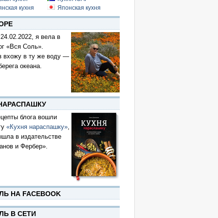
янская кухня
Японская кухня
ОРЕ
 24.02.2022, я вела в
ог «Вся Соль».
з вхожу в ту же воду —
берега океана.
 НАРАСПАШКУ
цепты блога вошли
гу
«Кухня нараспашку»
,
ышла в издательстве
анов и Фербер».
ЛЬ НА FACEBOOK
ЛЬ В СЕТИ