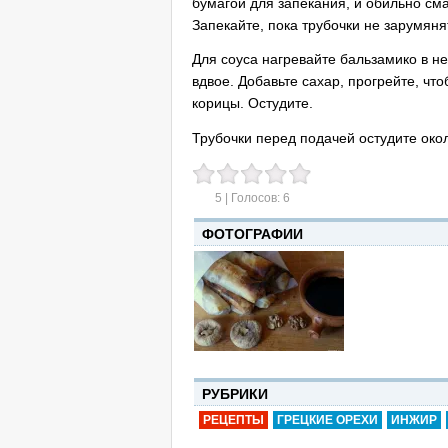
бумагой для запекания, и обильно с
Запекайте, пока трубочки не зарумяня
Для соуса нагревайте бальзамико в н
вдвое. Добавьте сахар, прогрейте, чт
корицы. Остудите.
Трубочки перед подачей остудите окол
5
| Голосов:
6
ФОТОГРАФИИ
РУБРИКИ
РЕЦЕПТЫ
ГРЕЦКИЕ ОРЕХИ
ИНЖИР