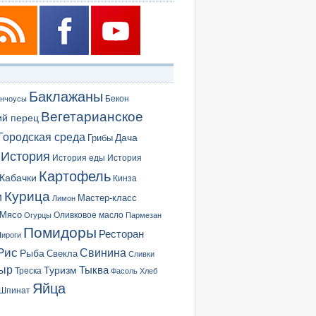
Баклажаны
Бекон
нчоусы
Вегетарианское
ий перец
Городская среда
Грибы
Дача
История
История еды
История
Картофель
Кабачки
Кинза
Курица
и
Мастер-класс
Лимон
Мясо
Оливковое масло
Огурцы
Пармезан
Помидоры
Ресторан
ироги
Рис
Свинина
Рыба
Свекла
Сливки
ыр
Туризм
Тыква
Треска
Фасоль
Хлеб
Яйца
Шпинат