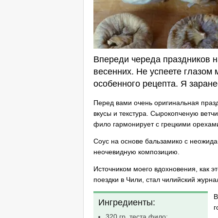
Впереди череда праздников на
весенних. Не успеете глазом м
особенного рецепта. Я заране
Перед вами очень оригинальная празд
вкусы и текстура. Сырокопченую ветчи
фило гармонирует с грецкими орехам
Соус на основе бальзамико с неожида
неочевидную композицию.
Источником моего вдохновения, как э
поездки в Чили, стал чилийский жур
В
Ингредиенты:
г
320 гр. теста фило;