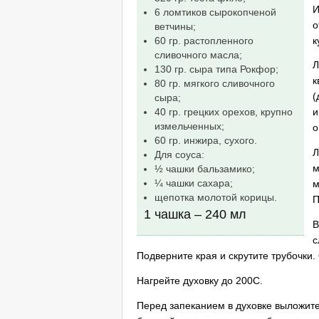
И
6 ломтиков сырокопченой
о
ветчины;
к
60 гр. растопленного
сливочного масла;
Л
130 гр. сыра типа Рокфор;
к
80 гр. мягкого сливочного
(
сыра;
40 гр. грецких орехов, крупно
и
измельченных;
о
60 гр. инжира, сухого.
Л
Для соуса:
м
½ чашки бальзамико;
¼ чашки сахара;
м
щепотка молотой корицы.
П
1 чашка – 240 мл
В
с
Подверните края и скрутите трубочки.
Нагрейте духовку до 200С.
Перед запеканием в духовке выложите