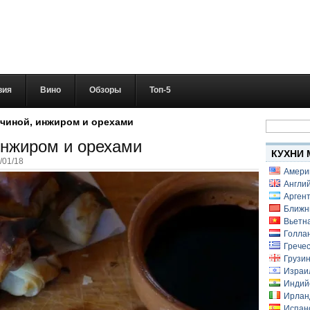
вия
Вино
Обзоры
Топ-5
Найти:
тчиной, инжиром и орехами
инжиром и орехами
КУХНИ 
/01/18
Амери
Англий
Аргент
Ближн
Вьетн
Голлан
Гречес
Грузин
Израи
Индий
Ирлан
Испанс