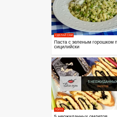
СДЕЛАЙ САМ
Паста с зеленым горошком п
сицилийски
ТОП-5
5 неожиданных омлетов