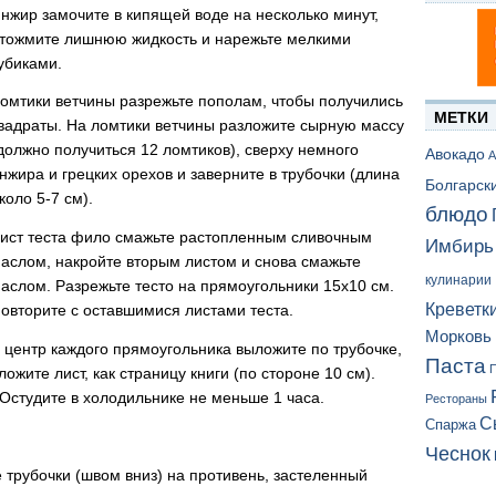
нжир замочите в кипящей воде на несколько минут,
тожмите лишнюю жидкость и нарежьте мелкими
убиками.
омтики ветчины разрежьте пополам, чтобы получились
МЕТКИ
вадраты. На ломтики ветчины разложите сырную массу
должно получиться 12 ломтиков), сверху немного
Авокадо
А
нжира и грецких орехов и заверните в трубочки (длина
Болгарск
коло 5-7 см).
блюдо
ист теста фило смажьте растопленным сливочным
Имбирь
аслом, накройте вторым листом и снова смажьте
кулинарии
аслом. Разрежьте тесто на прямоугольники 15х10 см.
Креветк
овторите с оставшимися листами теста.
Морковь
 центр каждого прямоугольника выложите по трубочке,
Паста
П
ложите лист, как страницу книги (по стороне 10 см).
 Остудите в холодильнике не меньше 1 часа.
Рестораны
С
Спаржа
Чеснок
 трубочки (швом вниз) на противень, застеленный