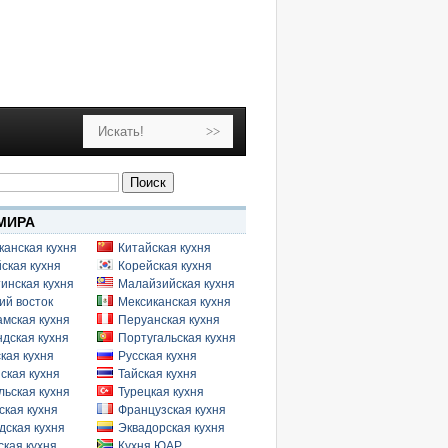
МИРА
канская кухня
Китайская кухня
ская кухня
Корейская кухня
инская кухня
Малайзийская кухня
ий восток
Мексиканская кухня
амская кухня
Перуанская кухня
дская кухня
Португальская кухня
кая кухня
Русская кухня
ская кухня
Тайская кухня
льская кухня
Турецкая кухня
ская кухня
Французская кухня
дская кухня
Эквадорская кухня
кая кухня
Кухня ЮАР