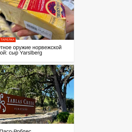
 ТАРЕЛКА
тное оружие норвежской
ой: сыр Yarslberg
Пасо-Роблес