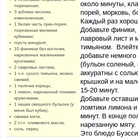
около минуты, кла
порезанная;
порей, морковь, б
3 зубчика чеснока,
измельченные;
Каждый раз хоро
1 белая часть лука-порея,
Добавьте финики,
порезанная мелкими
кубиками;
лавровый лист и 
горсть миндаля;
тимьяном. Влейте
10 фиников без косточек,
добавьте немного
нарезанных маленькими
кусочками;
(бульон соленый, 
2 лавровых листика;
аккуратны с солью
1 ч.л. сухого тимьяна, можно
свежий;
крышкой и на мал
1 палочка корицы;
15-20 минут.
1 лимон, нарезанный тонкими
Добавьте оставши
кружочками;
1 чашка овощного бульона (у
ломтики лимона и
меня был кубик);
минут. В конце п
свежая мята;
2 ст.л. оливкового масла;
нарезанную мяту.
соль, перец
Это блюдо Буэсс