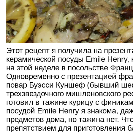
Этот рецепт я получила на презен
керамической посуды Emile Henry,
на этой неделе в посольстве Франц
Одновременно с презентацией фр
повар Буэсси Куншеф (бывший ш
трехзвездочного мишленовского рес
готовил в тажине курицу с финика
посудой Emile Henry я знакома, да
предметов дома, но тажина нет. Что
препятствием для приготовления б