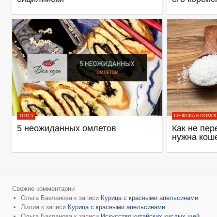
ТОП-5
ШЕФСКАЯ ПОМО
5 неожиданных омлетов
Как не пер
нужна кош
Свежие комментарии
Ольга Бакланова
к записи
Курица с красными апельсинами
Лилия
к записи
Курица с красными апельсинами
Ольга Бакланова
к записи
Искусство китайских кислых щей