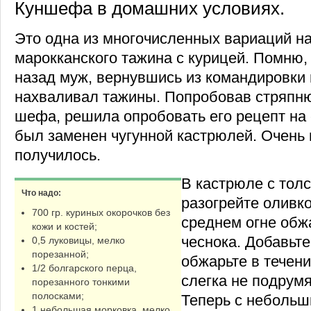
Куншефа в домашних условиях.
Это одна из многочисленных вариаций на
марокканского тажина с курицей. Помню, 
назад муж, вернувшись из командировки 
нахваливал тажины. Попробовав стряпн
шефа, решила опробовать его рецепт на 
был заменен чугунной кастрюлей. Очень
получилось.
В кастрюле с тол
Что надо:
разогрейте оливк
700 гр. куриных окорочков без
среднем огне обжа
кожи и костей;
чеснока. Добавьте
0,5 луковицы, мелко
порезанной;
обжарьте в течени
1/2 болгарского перца,
слегка не подрумя
порезанного тонкими
полосками;
Теперь с небольш
1 небольшая морковка, мелко