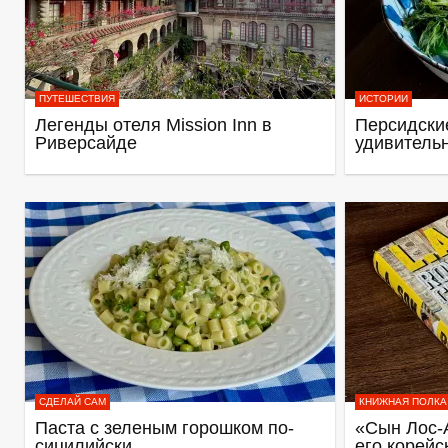
ПУТЕШЕСТВИЯ
ИСТОРИИ
Легенды отеля Mission Inn в
Персидские
Риверсайде
удивитель
СДЕЛАЙ САМ
КНИЖНАЯ ПОЛКА
Паста с зеленым горошком по-
«Сын Лос-
сицилийски
его корейс