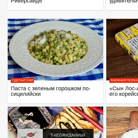
Риверсайде
удивитель
СДЕЛАЙ САМ
КНИЖНАЯ ПОЛКА
Паста с зеленым горошком по-
«Сын Лос-
сицилийски
его корейс