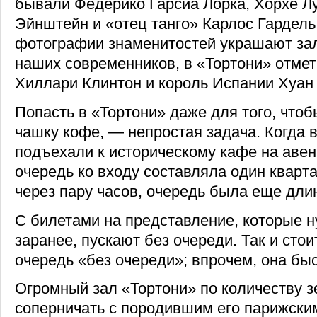
бывали Федерико Гарсиа Лорка, Хорхе Л
Эйнштейн и «отец танго» Карлос Гардель
фотографии знаменитостей украшают за
наших современников, в «Тортони» отмети
Хиллари Клинтон и король Испании Хуан 
Попасть в «Тортони» даже для того, чтоб
чашку кофе, — непростая задача. Когда в
подъехали к историческому кафе на авен
очередь ко входу составляла один кварт
через пару часов, очередь была еще дли
С билетами на представление, которые н
заранее, пускают без очереди. Так и стои
очередь «без очереди»; впрочем, она бы
Огромный зал «Тортони» по количеству з
соперничать с породившим его парижским