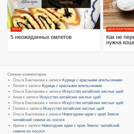
ТОП-5
ШЕФСКАЯ ПОМО
5 неожиданных омлетов
Как не пер
нужна кош
Свежие комментарии
Ольга Бакланова
к записи
Курица с красными апельсинами
Лилия
к записи
Курица с красными апельсинами
Ольга Бакланова
к записи
Искусство китайских кислых щей
Анна
к записи
Искусство китайских кислых щей
Ольга Бакланова
к записи
Искусство китайских кислых щей
Галина
к записи
Искусство китайских кислых щей
Ольга Бакланова
к записи
Новогодние идеи с края Земли:
чилийский севиче из лосося
Ирина
к записи
Новогодние идеи с края Земли: чилийский
севиче из лосося