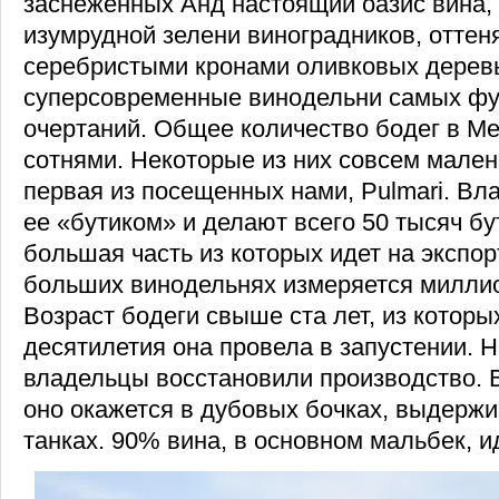
заснеженных Анд настоящий оазис вина, 
изумрудной зелени виноградников, оттен
серебристыми кронами оливковых деревь
суперсовременные винодельни самых фу
очертаний. Общее количество бодег в М
сотнями. Некоторые из них совсем мален
первая из посещенных нами, Pulmari. В
ее «бутиком» и делают всего 50 тысяч бу
большая часть из которых идет на экспор
больших винодельнях измеряется миллио
Возраст бодеги свыше ста лет, из которы
десятилетия она провела в запустении.
владельцы восстановили производство. 
оно окажется в дубовых бочках, выдерж
танках. 90% вина, в основном мальбек, ид