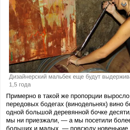
Дизайнерский мальбек еще будут выдержива
1,5 года
Примерно в такой же пропорции выросло 
передовых бодегах (винодельнях) вино б
одной большой деревянной бочке десяти
мы ни приезжали, — а мы посетили более
больших и малых, — повсюду новенькие 