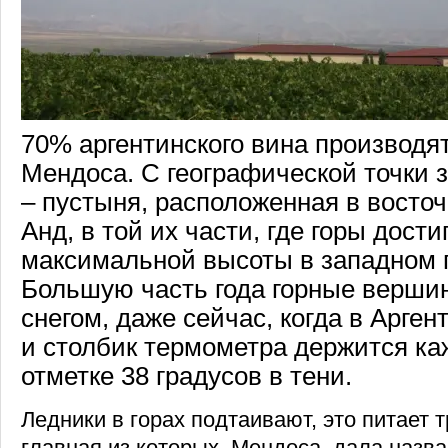
70% аргентинского вина производя
Мендоса. С географической точки 
– пустыня, расположенная в восто
Анд, в той их части, где горы дости
максимальной высоты в западном 
Большую часть года горные верши
снегом, даже сейчас, когда в Арген
и столбик термометра держится ка
отметке 38 градусов в тени.
Ледники в горах подтаивают, это питает 
главная из которых, Мендоса, дала назв