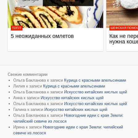
ТОП-5
ШЕФСКАЯ ПОМО
5 неожиданных омлетов
Как не пер
нужна кош
Свежие комментарии
Ольга Бакланова
к записи
Курица с красными апельсинами
Лилия
к записи
Курица с красными апельсинами
Ольга Бакланова
к записи
Искусство китайских кислых щей
Анна
к записи
Искусство китайских кислых щей
Ольга Бакланова
к записи
Искусство китайских кислых щей
Галина
к записи
Искусство китайских кислых щей
Ольга Бакланова
к записи
Новогодние идеи с края Земли:
чилийский севиче из лосося
Ирина
к записи
Новогодние идеи с края Земли: чилийский
севиче из лосося