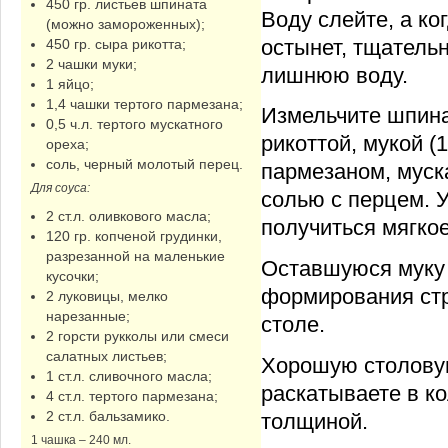
450 гр. листьев шпината
Воду слейте, а ко
(можно замороженных);
остынет, тщатель
450 гр. сыра рикотта;
2 чашки муки;
лишнюю воду.
1 яйцо;
1,4 чашки тертого пармезана;
Измельчите шпина
0,5 ч.л. тертого мускатного
рикоттой, мукой (
ореха;
соль, черный молотый перец.
пармезаном, муск
Для соуса:
солью с перцем. 
2 ст.л. оливкового масла;
получиться мягкое
120 гр. копченой грудинки,
разрезанной на маленькие
Оставшуюся муку 
кусочки;
формирования стр
2 луковицы, мелко
нарезанные;
столе.
2 горсти рукколы или смеси
салатных листьев;
Хорошую столову
1 ст.л. сливочного масла;
раскатываете в ко
4 ст.л. тертого пармезана;
2 ст.л. бальзамико.
толщиной.
1 чашка – 240 мл.