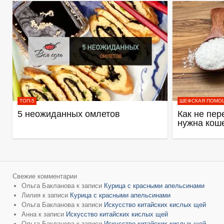
ТОП-5
ШЕФСКАЯ ПОМО
5 неожиданных омлетов
Как не пер
нужна кош
Свежие комментарии
Ольга Бакланова
к записи
Курица с красными апельсинами
Лилия
к записи
Курица с красными апельсинами
Ольга Бакланова
к записи
Искусство китайских кислых щей
Анна
к записи
Искусство китайских кислых щей
Ольга Бакланова
к записи
Искусство китайских кислых щей