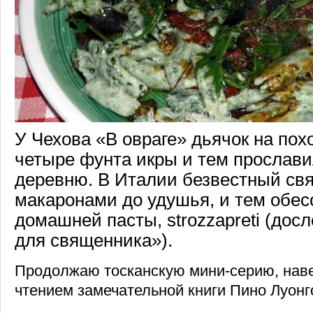
У Чехова «В овраге» дьячок на пох
четыре фунта икры и тем прослав
деревню. В Италии безвестный св
макаронами до удушья, и тем обес
домашней пасты, strozzapreti (досл
для священника»).
Продолжаю тосканскую мини-серию, нав
чтением замечательной книги Пино Луонго