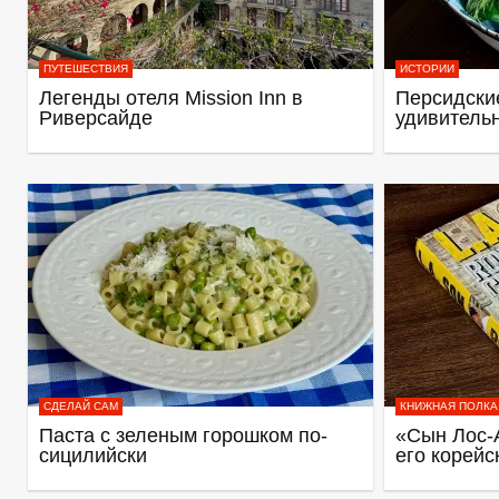
ПУТЕШЕСТВИЯ
ИСТОРИИ
Легенды отеля Mission Inn в
Персидские
Риверсайде
удивитель
СДЕЛАЙ САМ
КНИЖНАЯ ПОЛКА
Паста с зеленым горошком по-
«Сын Лос-
сицилийски
его корейс