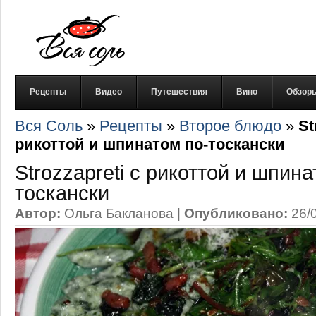
Рецепты
Видео
Путешествия
Вино
Обзор
Вся Соль
»
Рецепты
»
Второе блюдо
»
St
рикоттой и шпинатом по-тоскански
Strozzapreti с рикоттой и шпина
тоскански
Автор:
Ольга Бакланова
|
Опубликовано:
26/