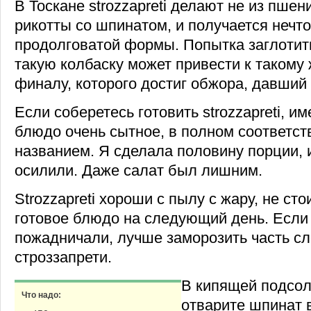
В Тоскане strozzapreti делают не из пшен
рикотты со шпинатом, и получается нечто
продолговатой формы. Попытка заглотит
такую колбаску может привести к такому
финалу, которого достиг обжора, давший и
Если соберетесь готовить strozzapreti, им
блюдо очень сытное, в полном соответст
названием. Я сделала половину порции, 
осилили. Даже салат был лишним.
Strozzapreti хороши с пылу с жару, не сто
готовое блюдо на следующий день. Если 
пожадничали, лучше заморозить часть с
строззапрети.
В кипящей подсол
Что надо:
отварите шпинат в