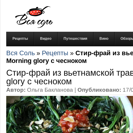
Рецепты
Видео
Путешествия
Вино
Обзор
Вся Соль
»
Рецепты
»
Стир-фрай из вь
Morning glory с чесноком
Стир-фрай из вьетнамской тра
glory с чесноком
Автор:
Ольга Бакланова
|
Опубликовано:
17/