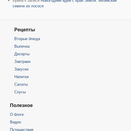
Ирина
к записи
Новогодние идеи с края Земли: чилийский
севиче из лосося
Рецепты
Вторые блюда
Выпечка
Десерты
Завтраки
Закуски
Напитки
Салаты
Соусы
Полезное
О блоге
Видео
Путешествия