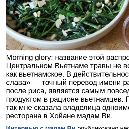
Morning glory: название этой распр
Центральном Вьетнаме травы не в
как вьетнамское. В действительно
слава» — точный перевод имени ра
после риса, является самым повс
продуктом в рационе вьетнамцев. 
так мне сказала владелица одноим
ресторана в Хойане мадам Ви.
Интервью с мадам Ви
опубликовано нес