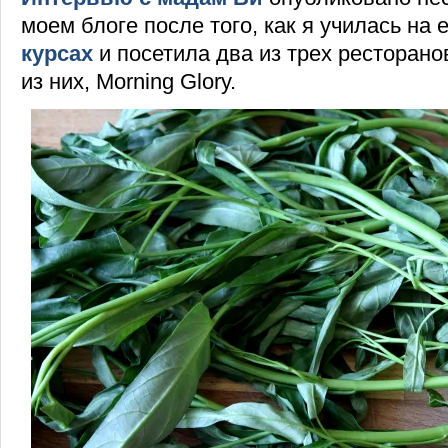
моем блоге после того, как я училась на 
курсах
и посетила два из трех ресторано
из них, Morning Glory.