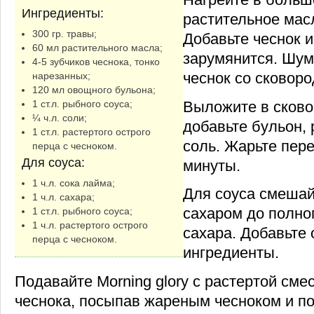
Ингредиенты:
растительное масл
300 гр. травы;
Добавьте чеснок и
60 мл растительного масла;
зарумянится. Шум
4-5 зубчиков чеснока, тонко
чеснок со сковоро
нарезанных;
120 мл овощного бульона;
Выложите в сково
1 ст.л. рыбного соуса;
¼ ч.л. соли;
добавьте бульон,
1 ст.л. растертого острого
соль. Жарьте пер
перца с чесноком.
Для соуса:
минуты.
1 ч.л. сока лайма;
Для соуса смешай
1 ч.л. сахара;
сахаром до полно
1 ст.л. рыбного соуса;
1 ч.л. растертого острого
сахара. Добавьте
перца с чесноком.
ингредиенты.
Подавайте Morning glory c растертой сме
чеснока, посыпав жареным чесноком и по