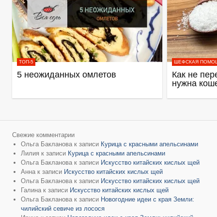
ТОП-5
ШЕФСКАЯ ПОМО
5 неожиданных омлетов
Как не пер
нужна кош
Свежие комментарии
Ольга Бакланова
к записи
Курица с красными апельсинами
Лилия
к записи
Курица с красными апельсинами
Ольга Бакланова
к записи
Искусство китайских кислых щей
Анна
к записи
Искусство китайских кислых щей
Ольга Бакланова
к записи
Искусство китайских кислых щей
Галина
к записи
Искусство китайских кислых щей
Ольга Бакланова
к записи
Новогодние идеи с края Земли:
чилийский севиче из лосося