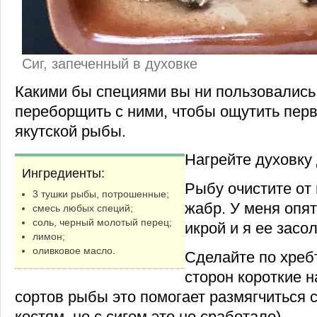
Сиг, запеченный в духовке
Какими бы специями вы ни пользовались,
переборщить с ними, чтобы ощутить пер
якутской рыбы.
Нагрейте духовку 
Ингредиенты:
Рыбу очистите от
3 тушки рыбы, потрошенные;
жабр. У меня опя
смесь любых специй;
соль, черный молотый перец;
икрой и я ее засо
лимон;
оливковое масло.
Сделайте по хреб
сторон короткие н
сортов рыбы это помогает размягчиться
костям, но с сигом это не сработало).