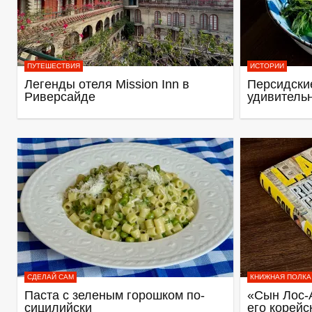
ПУТЕШЕСТВИЯ
ИСТОРИИ
Легенды отеля Mission Inn в
Персидские
Риверсайде
удивитель
СДЕЛАЙ САМ
КНИЖНАЯ ПОЛКА
Паста с зеленым горошком по-
«Сын Лос-
сицилийски
его корейс