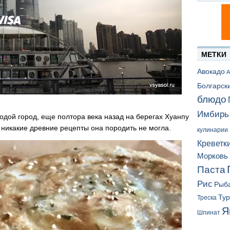
МЕТКИ
Авокадо
А
Болгарск
блюдо
Имбирь
дой город, еще полтора века назад на берегах Хуанпу
 никакие древние рецепты она породить не могла.
кулинарии
Креветк
Морковь
Паста
Рис
Рыб
Ту
Треска
Я
Шпинат