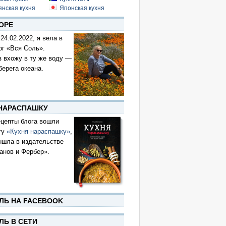
янская кухня
Японская кухня
ОРЕ
 24.02.2022, я вела в
ог «Вся Соль».
з вхожу в ту же воду —
берега океана.
 НАРАСПАШКУ
цепты блога вошли
гу
«Кухня нараспашку»
,
ышла в издательстве
анов и Фербер».
ЛЬ НА FACEBOOK
ЛЬ В СЕТИ