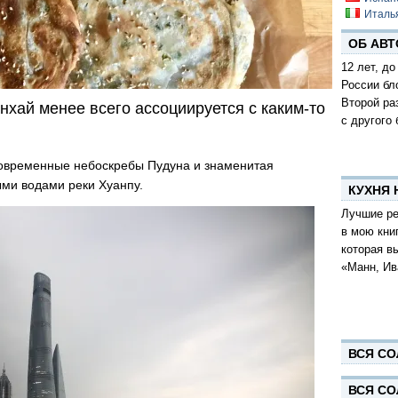
Италь
ОБ АВТ
12 лет, до
России бл
Второй ра
нхай менее всего ассоциируется с каким-то
с другого 
современные небоскребы Пудуна и знаменитая
ми водами реки Хуанпу.
КУХНЯ
Лучшие ре
в мою кни
которая в
«Манн, Ив
ВСЯ СО
ВСЯ СО