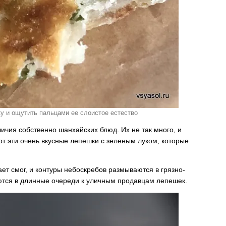
 и ощутить пальцами ее слоистое естество
личия собственно шанхайских блюд. Их не так много, и
от эти очень вкусные лепешки с зеленым луком, которые
ет смог, и контуры небоскребов размываются в грязно-
ются в длинные очереди к уличным продавцам лепешек.