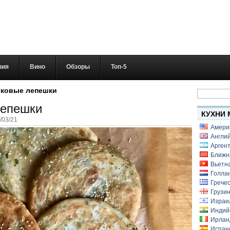
вия
Вино
Обзоры
Топ-5
Найти:
уковые лепешки
лепешки
КУХНИ 
/03/21
Амери
Англий
Аргент
Ближн
Вьетн
Голлан
Гречес
Грузин
Израи
Индий
Ирлан
Испанс