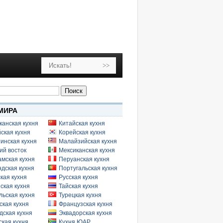
МИРА
канская кухня
Китайская кухня
ская кухня
Корейская кухня
инская кухня
Малайзийская кухня
ий восток
Мексиканская кухня
амская кухня
Перуанская кухня
дская кухня
Португальская кухня
кая кухня
Русская кухня
ская кухня
Тайская кухня
льская кухня
Турецкая кухня
ская кухня
Французская кухня
дская кухня
Эквадорская кухня
кая кухня
Кухня ЮАР