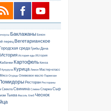
Баклажаны
Бекон
нчоусы
Вегетарианское
ий перец
Городская среда
Грибы
Дача
История
История еды
История
Картофель
Кабачки
Кинза
Курица
и
Мастер-класс
Кукуруза
Лимон
Мясо
Оливковое масло
Огурцы
Пармезан
Помидоры
Ресторан
Рестораны
Сыр
Свинина
а
Свекла
Спаржа
Сливки
Чеснок
ризм
Тыква
Фасоль
Хлеб
йца