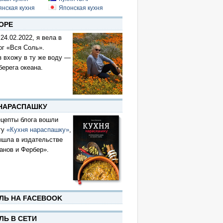
янская кухня
Японская кухня
ОРЕ
 24.02.2022, я вела в
ог «Вся Соль».
з вхожу в ту же воду —
берега океана.
 НАРАСПАШКУ
цепты блога вошли
гу
«Кухня нараспашку»
,
ышла в издательстве
анов и Фербер».
ЛЬ НА FACEBOOK
ЛЬ В СЕТИ