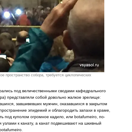
ое пространство собора, требуется циклопических
ирались под величественными сводами кафедрального
бора) представляли собой довольно жалкое зрелище:
вшихся, завшивевших мужчин, оказавшихся в закрытом
пространение эпидемий и облагородить запахи в храме,
ь под куполом огромное кадило, или botafumeiro, по-
и узлами к канату, а канат подвешивают на шкивный
otafumeiro.