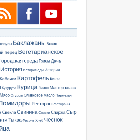
Баклажаны
Бекон
нчоусы
Вегетарианское
ий перец
Городская среда
Грибы
Дача
История
История еды
История
Картофель
Кабачки
Кинза
Курица
и
Мастер-класс
Кукуруза
Лимон
Мясо
Оливковое масло
Огурцы
Пармезан
Помидоры
Ресторан
Рестораны
Сыр
Свинина
а
Свекла
Спаржа
Сливки
Чеснок
ризм
Тыква
Фасоль
Хлеб
йца