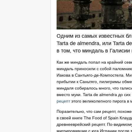
Одним из самых известных бл
Tarta de almendra, или Tarta 
в том, что миндаль в Галисии 
Как же миндаль попал на крайний сев
миндаль приносили с собой паломники
Иакова в Сантьяго-де-Компостела. Мин
прибытии к Саньтяго, пилигримы обме
миндаля собиралось много, что гали
вместо муки. Tarta de almendra до сих
рецепт
этого великолепного пирога в 
Поразительно, что сам рецепт, похож
в своей книге The Food of Spain Клау
древнееврейский рецепт. По-видимому
мигрировавшие с юга Испании после з