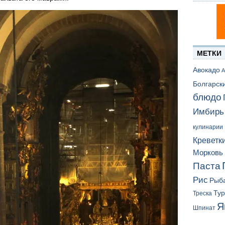
МЕТКИ
Авокадо
А
Болгарск
блюдо
Имбирь
кулинарии
Креветк
Морковь
Паста
Рис
Рыб
Ту
Треска
Я
Шпинат