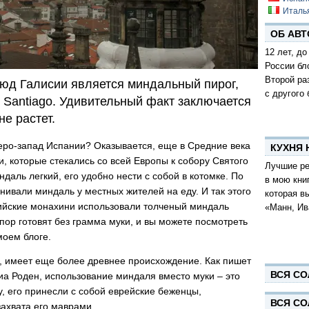
Италь
ОБ АВТ
12 лет, до
России бл
Второй ра
юд Галисии является миндальный пирог,
с другого 
de Santiago. Удивительный факт заключается
не растет.
еро-запад Испании? Оказывается, еще в Средние века
КУХНЯ
, которые стекались со всей Европы к собору Святого
Лучшие ре
даль легкий, его удобно нести с собой в котомке. По
в мою кни
нивали миндаль у местных жителей на еду. И так этого
которая в
сийские монахини использовали толченый миндаль
«Манн, Ив
 пор готовят без грамма муки, и вы можете посмотреть
моем блоге.
е, имеет еще более древнее происхождение. Как пишет
ВСЯ СО
диа Роден, использование миндаля вместо муки – это
, его принесли с собой еврейские беженцы,
ВСЯ СО
ахвата его маврами.