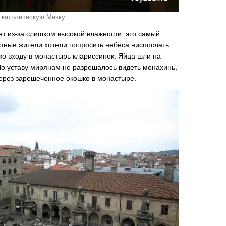
в католическую Мекку
тет из-за слишком высокой влажности: это самый
тные жители хотели попросить небеса ниспослать
ко входу в монастырь клариссинок. Яйца шли на
о уставу мирянам не разрешалось видеть монахинь,
через зарешеченное окошко в монастыре.