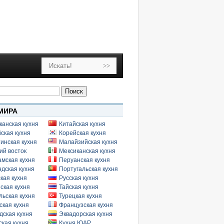
МИРА
канская кухня
Китайская кухня
ская кухня
Корейская кухня
инская кухня
Малайзийская кухня
ий восток
Мексиканская кухня
амская кухня
Перуанская кухня
дская кухня
Португальская кухня
кая кухня
Русская кухня
ская кухня
Тайская кухня
льская кухня
Турецкая кухня
ская кухня
Французская кухня
дская кухня
Эквадорская кухня
кая кухня
Кухня ЮАР