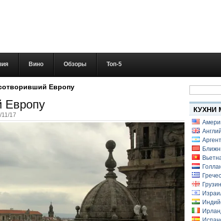
вия
Вино
Обзоры
Топ-5
Найти:
 сотворивший Европу
й Европу
КУХНИ 
/11/17
Амери
Англий
Аргент
Ближн
Вьетн
Голлан
Гречес
Грузин
Израи
Индий
Ирлан
Испанс