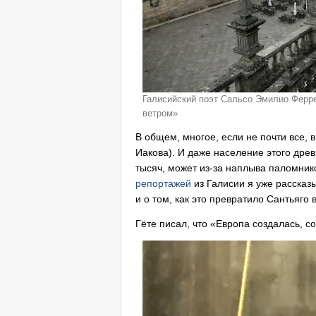
Галисийский поэт Сальсо Эмилио Ферре
ветром»
В общем, многое, если не почти все, в
Иакова). И даже население этого древ
тысяч, может из-за наплыва паломник
репортажей
из Галисии я уже рассказы
и о том, как это превратило Сантьяго 
Гёте писал, что «Европа создалась, 