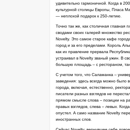
удивительно гармоничной. Когда в 2
культурной столицы Европы, Пласа М
— неплохой подарок к 250-летию.
Точно так же, как столичная главная
сводами своих галерей множество рес
Novelty. Это самое старое кафе города
город и за его пределами. Король Аль
как их правление прервала Республика
устраивал в Novelty званый ужин. В с
большую площадь – с рестораном, та
С учетом того, что Саламанка – униве
заведения: здесь всегда можно было 
города, включая, естественно, ректо
писатели разных взглядов не переста
прямом смысле слова – позиции на ра
правых взглядов, слева – левых. Когд
опустел. А само название Novelty пер
иностранных слов.
Сейчас Novelty, вернувшее себе дово