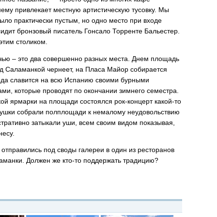
нему привлекает местную артистическую тусовку. Мы
ыло практически пустым, но одно место при входе
 сидит бронзовый писатель Гонсало Торренте Бальестер.
этим столиком.
ью – это два совершенно разных места. Днем площадь
ад Саламанкой чернеет, на Пласа Майор собирается
да славится на всю Испанию своими бурными
ми, которые проводят по окончании зимнего семестра.
ой ярмарки на площади состоялся рок-концерт какой-то
вушки собрали полплощади к немалому неудовольствию
тративно затыкали уши, всем своим видом показывая,
несу.
 отправились под своды галереи в один из ресторанов
аманки. Должен же кто-то поддержать традицию?