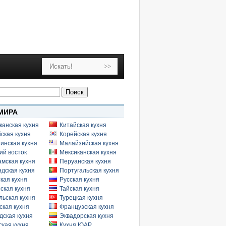
МИРА
канская кухня
Китайская кухня
ская кухня
Корейская кухня
инская кухня
Малайзийская кухня
ий восток
Мексиканская кухня
амская кухня
Перуанская кухня
дская кухня
Португальская кухня
кая кухня
Русская кухня
ская кухня
Тайская кухня
льская кухня
Турецкая кухня
ская кухня
Французская кухня
дская кухня
Эквадорская кухня
кая кухня
Кухня ЮАР