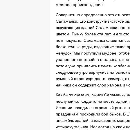
местное происхождение.
Совершенно определенно это относит
Саламанки. Его конструктивистское з
окружающих зданий Саламанки оно о
цветом. Рынку более ста лет, и его ст
нем покупать. Саламанка славится св
бесконечные ряды, издающие такие ар
желудок. Мы поступили мудрее, отобе
упаренного портвейна оставила такое д
потом уже принялись изучать колбас
следующее утро вернулись на рынок вн
румяный пирог изрядного размера, от 
начинки он содержит слои хамона и ч
Как было сказано, рынок Саламанки н
неслучайно. Когда-то на месте одно
Испании находился огромный рынок по
праздникам проходили бои быков. В 1
ансамбль зданий, замыкающих мощен
четырехугольник. Несмотря на свои н