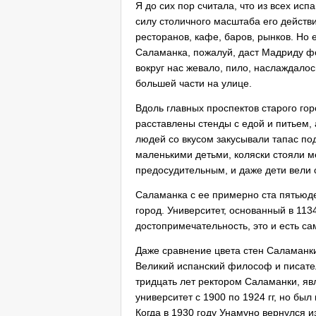
Я до сих пор считала, что из всех и
силу столичного масштаба его действи
ресторанов, кафе, баров, рынков. Но 
Саламанка, пожалуй, даст Мадриду фор
вокруг нас жевало, пило, наслаждало
большей части на улице.
Вдоль главных проспектов старого гор
расставлены стенды с едой и питьем, 
людей со вкусом закусывали тапас по
маленькими детьми, коляски стояли м
предосудительным, и даже дети вели 
Саламанка с ее примерно ста пятьюд
город. Университет, основанный в 1134
достопримечательность, это и есть са
Даже сравнение цвета стен Саламанк
Великий испанский философ и писате
тридцать лет ректором Саламанки, яв
университет с 1900 по 1924 гг, но бы
Когда в 1930 году Унамуно вернулся и