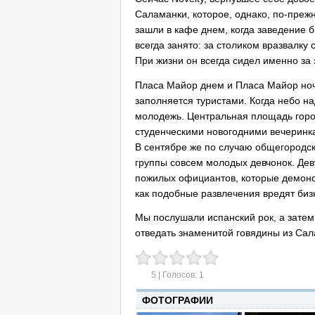
Саламанки, которое, однако, по-преж
зашли в кафе днем, когда заведение б
всегда занято: за столиком вразвалку
При жизни он всегда сидел именно за 
Пласа Майор днем и Пласа Майор ноч
заполняется туристами. Когда небо н
молодежь. Центральная площадь горо
студенческими новогодними вечеринка
В сентябре же по случаю общегородск
группы совсем молодых девчонок. Де
пожилых официантов, которые демонс
как подобные развлечения вредят биз
Мы послушали испанский рок, а затем
отведать знаменитой говядины из Сал
5
| Голосов:
1
ФОТОГРАФИИ