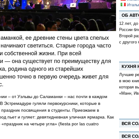
Италь
ОБ АВТ
12 лет, до
России бл
Второй ра
ламанкой, ее древние стены цвета спелых
с другого 
начинают светиться. Старые города часто
 собственной жизни. При всей
и — она существует по преимуществу для
КУХНЯ
ка, родина одного из старейших
Лучшие ре
шенно точно в первую очередь живет для
в мою кни
с.
которая в
«Манн, Ив
ии – от Уэльвы до Саламанки – нас почти в каждом
 В Эстремадуре гуляли первокурсники, которые в
 праздник посвящения в студенты. Приезжаем в
ород пьет и гуляет: девятидневная уличная ярмарка. Как
ВСЯ СО
«праздник на четыре угла» (fiesta por las cuatro
ВСЯ СО