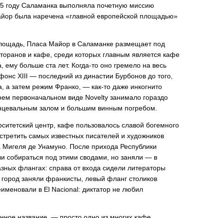
005 году Саламанка выполняла почетную миссию
айор была наречена «главной европейской площадью»
 площадь, Пласа Майор в Саламанке размещает под
торанов и кафе, среди которых главным является кафе
, ему больше ста лет. Когда-то оно гремело на весь
фонс XIII — последний из династии Бурбонов до того,
, а затем режим Франко, — как-то даже инкогнито
воем первоначальном виде Novelty занимало гораздо
нцевальным залом и большим винным погребом.
рситетский центр, кафе пользовалось славой богемного
встретить самых известных писателей и художников
ра Мигеля де Унамуно. После прихода Республики
ли собираться под этими сводами, но заняли — в
зных флангах: справа от входа сидели литераторы
а город заняли франкисты, левый фланг столиков
еименовали в El Nacional: диктатор не любил
енное название, — просто одно из многих кафе