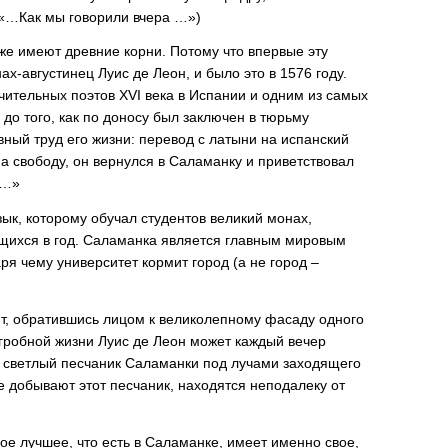
«…Как мы говорили вчера …»)
же имеют древние корни. Потому что впервые эту
х-августинец Луис де Леон, и было это в 1576 году.
чительных поэтов XVI века в Испании и одним из самых
о того, как по доносу был заключен в тюрьму
вный труд его жизни: перевод с латыни на испанский
а свободу, он вернулся в Саламанку и приветствовал
r…»
ык, которому обучал студентов великий монах,
ащихся в год. Саламанка является главным мировым
ря чему университет кормит город (а не город –
ит, обратившись лицом к великолепному фасаду одного
агробной жизни Луис де Леон может каждый вечер
т светлый песчаник Саламанки под лучами заходящего
 добывают этот песчаник, находятся неподалеку от
е лучшее, что есть в Саламанке, имеет именно свое,