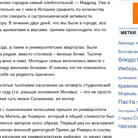
спанских городов самый хлебосольный — Мадрид. Уже в
тельно не с чем в Испании сравнить по количеству
если говорить о гастрономической активности,
у. В течение двух дней, что мы были в городе, все
сь ароматами и вкусами, причем происходило это по
МЕТКИ
Авокадо
А
ода, а также в университетских кварталах, были
Болгарск
а рядом, вместо столиков – винные бочки. Тысячи
блюдо
д вино и пиво. Молодые семьи веселились вместе с
ежду винными бочками. И никому это не показалось
Имбирь
себя на редкость прилично.
кулинарии
есятью тысячами населения на четверть студенческий
Креветк
 году (т.е. раньше основания Москвы), – это не просто
Морковь
мая суть жизни Саламанки, ее мотор.
Паста
П
и с пшеничными колосьями пришло из университета.
Рестораны
ль Мигель де Унамуно, который в общей сложности был
С
Спаржа
ляется автором этого образа. Первый раз он возглавлял
Чеснок
л изгнан военной диктатурой Примо де Риверы в ссылку.
з изгнания на университетскую кафедру, то начал свою