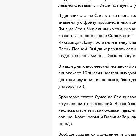
лекцию словами: … Deciamos ayer… (
В древних стенах Саламанки слова то
знаменитую фразу произнес в них мона
Луис де Леон был одним из самых зна
известных профессоров Саламанки — д
Инквизиции. Ему поставили в вину гла
Песни Песней. Выйдя через пять лет н
студентов словами: «… Deciamos aye
В наши дни классический испанский яз
привлекает 10 тысяч иностранных уч
центром изучения испанского, благода
университет).
Бронзовая статуя Луиса де Леона сто
из университетских зданий. В своей з
наслаждаться тем, как оживает, дыши
солнца. Каменоломни Вильямайор, где
города.
Вообще создается ощущение, что само