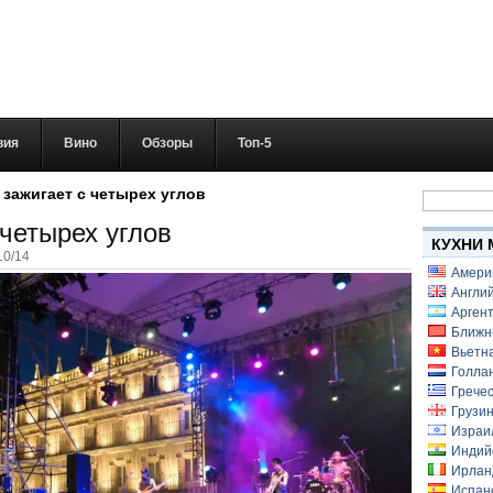
вия
Вино
Обзоры
Топ-5
Найти:
 зажигает с четырех углов
четырех углов
КУХНИ 
10/14
Амери
Англий
Аргент
Ближн
Вьетн
Голлан
Гречес
Грузин
Израи
Индий
Ирлан
Испанс