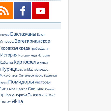
Баклажаны
Бекон
нчоусы
Вегетарианское
ий перец
Городская среда
Грибы
Дача
История
История еды
История
Картофель
Кабачки
Кинза
Курица
и
Мастер-класс
Лимон
Мясо
Оливковое масло
Огурцы
Пармезан
Помидоры
Ресторан
ироги
Рис
Свинина
Рыба
Свекла
Сливки
ыр
Туризм
Тыква
Треска
Фасоль
Хлеб
Яйца
Шпинат