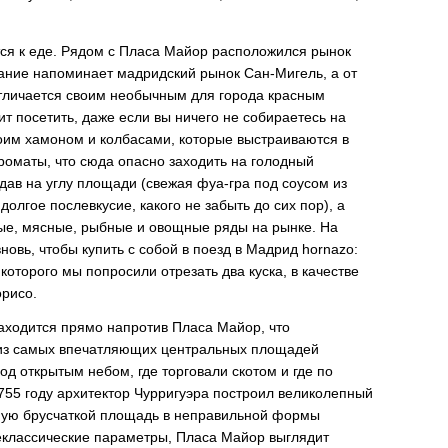
ся к еде. Рядом с Пласа Майор расположился рынок
дание напоминает мадридский рынок Сан-Мигель, а от
тличается своим необычным для города красным
оит посетить, даже если вы ничего не собираетесь на
оим хамоном и колбасами, которые выстраиваются в
оматы, что сюда опасно заходить на голодный
дав на углу площади (свежая фуа-гра под соусом из
олгое послевкусие, какого не забыть до сих пор), а
ные, мясные, рыбные и овощные ряды на рынке. На
овь, чтобы купить с собой в поезд в Мадрид hornazo:
которого мы попросили отрезать два куска, в качестве
орисо.
аходится прямо напротив Пласа Майор, что
й из самых впечатляющих центральных площадей
д открытым небом, где торговали скотом и где по
755 году архитектор Чурригуэра построил великолепный
ую брусчаткой площадь в неправильной формы
еклассические параметры, Пласа Майор выглядит