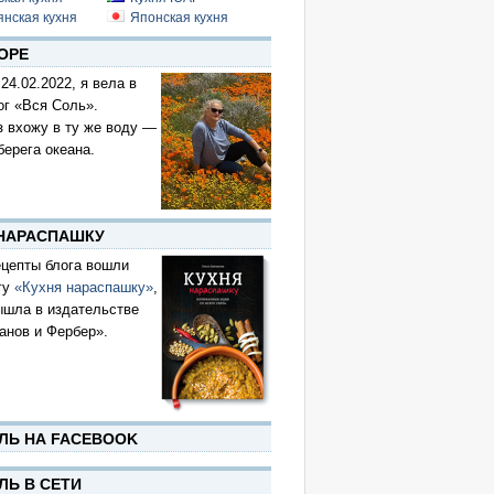
янская кухня
Японская кухня
ОРЕ
 24.02.2022, я вела в
ог «Вся Соль».
з вхожу в ту же воду —
берега океана.
 НАРАСПАШКУ
цепты блога вошли
гу
«Кухня нараспашку»
,
ышла в издательстве
анов и Фербер».
ЛЬ НА FACEBOOK
ЛЬ В СЕТИ