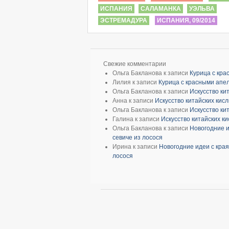
ИСПАНИЯ
САЛАМАНКА
УЭЛЬВА
ЭСТРЕМАДУРА
ИСПАНИЯ, 09/2014
Свежие комментарии
Ольга Бакланова
к записи
Курица с кр
Лилия
к записи
Курица с красными апе
Ольга Бакланова
к записи
Искусство ки
Анна
к записи
Искусство китайских кис
Ольга Бакланова
к записи
Искусство ки
Галина
к записи
Искусство китайских к
Ольга Бакланова
к записи
Новогодние и
севиче из лосося
Ирина
к записи
Новогодние идеи с края
лосося