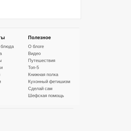
ты
Полезное
 блюда
О блоге
а
Видео
ы
Путешествия
ки
Топ-5
и
Книжная полка
и
Кухонный фетишизм
Сделай сам
Шефская помощь