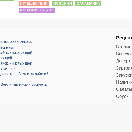
ПУТЕШЕСТВИЯ
ИСПАНИЯ
САЛАМАНКА
ИСПАНИЯ, 09/2014
Рецеп
асными апельсинами
Вторые
льсинами
тайских кислых щей
Выпечк
лых щей
Десерт
тайских кислых щей
Завтра
ислых щей
деи с края Земли: чилийский
Закуск
Напитк
 Земли: чилийский севиче из
Салаты
Соусы