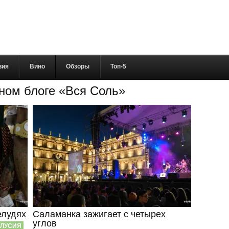
вия
Вино
Обзоры
Топ-5
ном блоге «Вся Соль»
елудях
Саламанка зажигает с четырех
углов
ЛУСИЯ