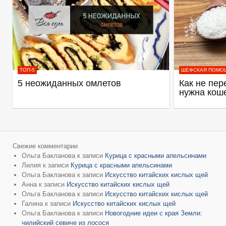
ТОП-5
ШЕФСКАЯ ПОМО
5 неожиданных омлетов
Как не пер
нужна кош
Свежие комментарии
Ольга Бакланова
к записи
Курица с красными апельсинами
Лилия
к записи
Курица с красными апельсинами
Ольга Бакланова
к записи
Искусство китайских кислых щей
Анна
к записи
Искусство китайских кислых щей
Ольга Бакланова
к записи
Искусство китайских кислых щей
Галина
к записи
Искусство китайских кислых щей
Ольга Бакланова
к записи
Новогодние идеи с края Земли:
чилийский севиче из лосося