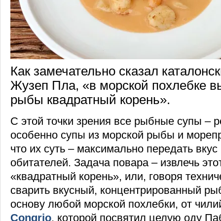
Как замечательно сказал каталонс
Жузеп Пла, «в морской похлебке в
рыбы квадратный корень».
С этой точки зрения все рыбные супы – р
особенно супы из морской рыбы и мореп
что их суть – максимально передать вкус 
обитателей. Задача повара – извлечь эт
«квадратный корень», или, говоря техни
сварить вкусный, концентрированный ры
основу любой морской похлебки, от чил
Congrio
, которой посвятил целую оду Па