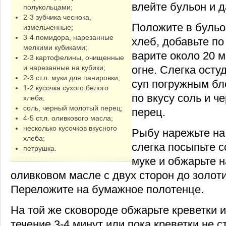
влейте бульон и д
полукольцами;
2-3 зубчика чеснока,
Положите в бульо
измельченные;
3-4 помидора, нарезанные
хлеб, добавьте по
мелкими кубиками;
варите около 20 
2-3 картофелины, очищенные
огне. Слегка осту
и нарезанные на кубики;
2-3 ст.л. муки для панировки;
суп погружным бл
1-2 кусочка сухого белого
по вкусу соль и 
хлеба;
соль, черный молотый перец;
перец.
4-5 ст.л. оливкового масла;
несколько кусочков вкусного
Рыбу нарежьте на
хлеба;
слегка посыпьте с
петрушка.
муке и обжарьте н
оливковом масле с двух сторон до золоти
Переложите на бумажное полотенце.
На той же сковороде обжарьте креветки 
течение 3-4 минут или пока креветки не 