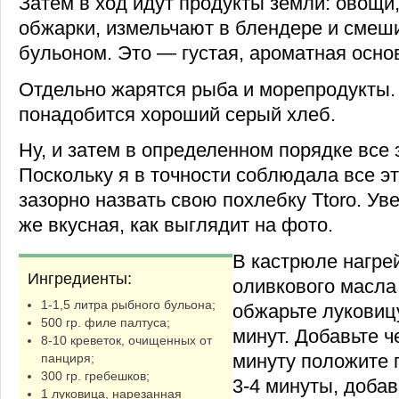
Затем в ход идут продукты земли: овощи
обжарки, измельчают в блендере и сме
бульоном. Это — густая, ароматная осно
Отдельно жарятся рыба и морепродукты.
понадобится хороший серый хлеб.
Ну, и затем в определенном порядке все 
Поскольку я в точности соблюдала все э
зазорно назвать свою похлебку Ttoro. Ув
же вкусная, как выглядит на фото.
В кастрюле нагрейт
Ингредиенты:
оливкового масла
1-1,5 литра рыбного бульона;
обжарьте луковицу
500 гр. филе палтуса;
минут. Добавьте ч
8-10 креветок, очищенных от
минуту положите 
панциря;
300 гр. гребешков;
3-4 минуты, добав
1 луковица, нарезанная