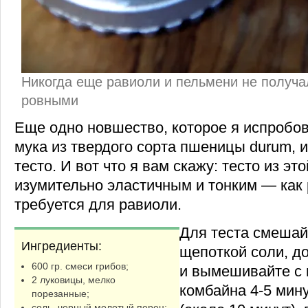
Никогда еще равиоли и пельмени не получа
ровными
Еще одно новшество, которое я испробов
мука из твердого сорта пшеницы durum, 
тесто. И вот что я вам скажу: тесто из эт
изумительно эластичным и тонким — как р
требуется для равиоли.
Для теста смешай
Ингредиенты:
щепоткой соли, до
600 гр. смеси грибов;
и вымешивайте с
2 луковицы, мелко
комбайна 4-5 мин
порезанные;
соль, черный молотый перец;