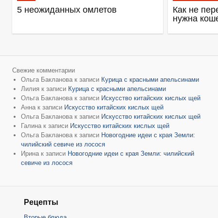
5 неожиданных омлетов
Как не пер
нужна кош
Свежие комментарии
Ольга Бакланова
к записи
Курица с красными апельсинами
Лилия
к записи
Курица с красными апельсинами
Ольга Бакланова
к записи
Искусство китайских кислых щей
Анна
к записи
Искусство китайских кислых щей
Ольга Бакланова
к записи
Искусство китайских кислых щей
Галина
к записи
Искусство китайских кислых щей
Ольга Бакланова
к записи
Новогодние идеи с края Земли:
чилийский севиче из лосося
Ирина
к записи
Новогодние идеи с края Земли: чилийский
севиче из лосося
Рецепты
Вторые блюда