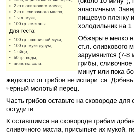
(около 10 минут), 
2 ст.л оливкового масла;
эластичным. Заве
2 ст.л. сливочного масла;
пищевую пленку и
1 ч.л. муки;
100 гр. сметаны.
холодильник на 1 
Для теста:
Обжарьте мелко н
100 гр. пшеничной муки;
ст.л. оливкового м
100 гр. муки дурум;
1 яйцо;
зарумянится (7-8 
50 гр. воды;
грибы, сливочное 
щепотка соли.
минут или пока б
жидкости от грибов не испарится. Добавьт
черный молотый перец.
Часть грибов оставьте на сковороде для
остудите.
К оставшимся на сковороде грибам добавь
сливочного масла, присыпьте их мукой, 