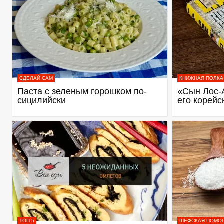
СДЕЛАЙ САМ
КНИЖНАЯ ПОЛКА
Паста с зеленым горошком по-
«Сын Лос-
сицилийски
его корейс
ТОП-5
ШЕФСКАЯ ПОМО