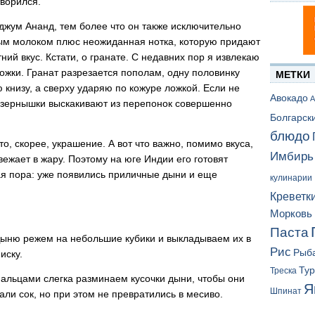
творился.
джум Ананд, тем более что он также исключительно
вым молоком плюс неожиданная нотка, которую придают
ний вкус. Кстати, о гранате. С недавних пор я извлекаю
ожки. Гранат разрезается пополам, одну половинку
МЕТКИ
ю книзу, а сверху ударяю по кожуре ложкой. Если не
Авокадо
А
о зернышки выскакивают из перепонок совершенно
Болгарск
блюдо
о, скорее, украшение. А вот что важно, помимо вкуса,
Имбирь
вежает в жару. Поэтому на юге Индии его готовят
мая пора: уже появились приличные дыни и еще
кулинарии
Креветк
Морковь
Паста
ыню режем на небольшие кубики и выкладываем их в
Рис
Рыб
иску.
Ту
Треска
альцами слегка разминаем кусочки дыни, чтобы они
Я
Шпинат
али сок, но при этом не превратились в месиво.