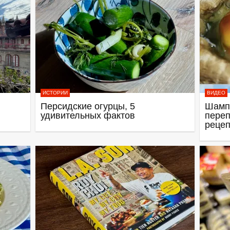
ИСТОРИИ
ВИДЕО
Персидские огурцы, 5
Шамп
удивительных фактов
переп
рецеп