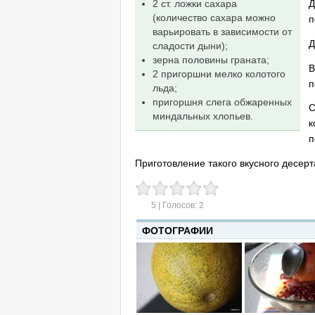
2 ст. ложки сахара
Д
(количество сахара можно
п
варьировать в зависимости от
Д
сладости дыни);
зерна половины граната;
В
2 пригоршни мелко колотого
п
льда;
пригоршня слега обжаренных
С
миндальных хлопьев.
к
п
Приготовление такого вкусного десер
5
| Голосов:
2
ФОТОГРАФИИ