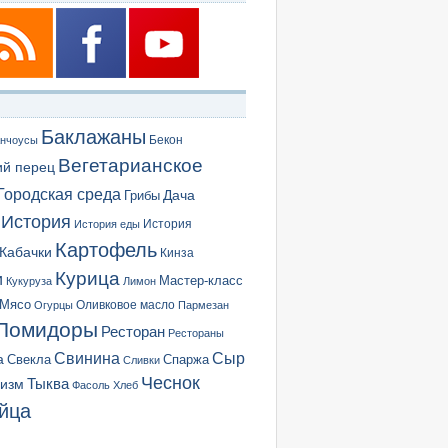
Баклажаны
Бекон
нчоусы
Вегетарианское
ий перец
Городская среда
Грибы
Дача
История
История еды
История
Картофель
Кабачки
Кинза
Курица
и
Мастер-класс
Кукуруза
Лимон
Мясо
Оливковое масло
Огурцы
Пармезан
Помидоры
Ресторан
Рестораны
Сыр
Свинина
а
Свекла
Спаржа
Сливки
Чеснок
ризм
Тыква
Фасоль
Хлеб
йца