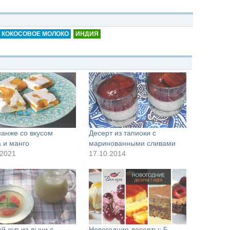
КОКОСОВОЕ МОЛОКО
ИНДИЯ
анже со вкусом
Десерт из тапиоки с
а и манго
маринованными сливами
.2021
17.10.2014
й суп из дыни с
Новогодние десерты: 5