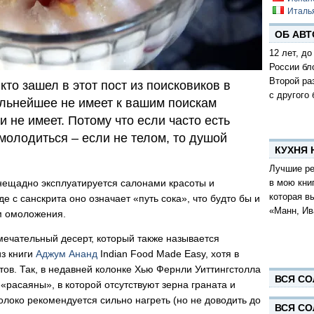
Италь
ОБ АВТ
12 лет, до
России бл
Второй ра
кто зашел в этот пост из поисковиков в
с другого 
льнейшее не имеет к вашим поискам
и не имеет. Потому что если часто есть
молодиться – если не телом, то душой
КУХНЯ
Лучшие ре
в мою кни
нещадно эксплуатируется салонами красоты и
которая в
 с санскрита оно означает «путь сока», что будто бы и
«Манн, Ив
м омоложения.
мечательный десерт, который также называется
из книги
Аджум Ананд
Indian Food Made Easy, хотя в
ов. Так, в недавней колонке Хью Фернли Уиттингстолла
ВСЯ СО
«расаяны», в которой отсутствуют зерна граната и
олоко рекомендуется сильно нагреть (но не доводить до
ВСЯ СО