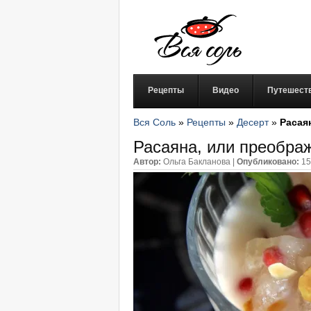
Рецепты
Видео
Путешест
Вся Соль
»
Рецепты
»
Десерт
»
Расая
Расаяна, или преобра
Автор:
Ольга Бакланова
|
Опубликовано:
15