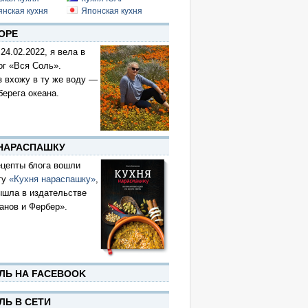
янская кухня
Японская кухня
ОРЕ
 24.02.2022, я вела в
ог «Вся Соль».
з вхожу в ту же воду —
берега океана.
 НАРАСПАШКУ
цепты блога вошли
гу
«Кухня нараспашку»
,
ышла в издательстве
анов и Фербер».
ЛЬ НА FACEBOOK
ЛЬ В СЕТИ