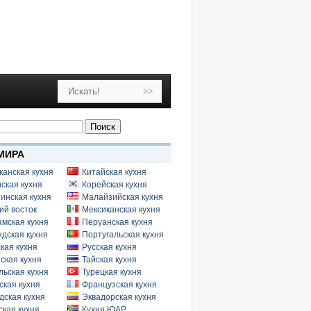
МИРА
канская кухня
Китайская кухня
ская кухня
Корейская кухня
инская кухня
Малайзийская кухня
ий восток
Мексиканская кухня
амская кухня
Перуанская кухня
дская кухня
Португальская кухня
кая кухня
Русская кухня
ская кухня
Тайская кухня
льская кухня
Турецкая кухня
ская кухня
Французская кухня
дская кухня
Эквадорская кухня
кая кухня
Кухня ЮАР