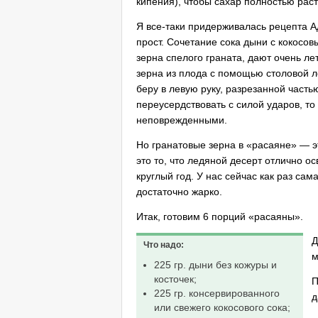
кипения), чтобы сахар полностью рас
Я все-таки придерживалась рецепта А
прост. Сочетание сока дыни с кокосо
зерна спелого граната, дают очень лет
зерна из плода с помощью столовой л
беру в левую руку, разрезанной часть
переусердствовать с силой ударов, т
неповрежденными.
Но гранатовые зерна в «расаяне» — эт
это то, что ледяной десерт отлично ос
круглый год. У нас сейчас как раз са
достаточно жарко.
Итак, готовим 6 порций «расаяны».
Д
Что надо:
м
225 гр. дыни без кожуры и
косточек;
П
225 гр. консервированного
д
или свежего кокосового сока;