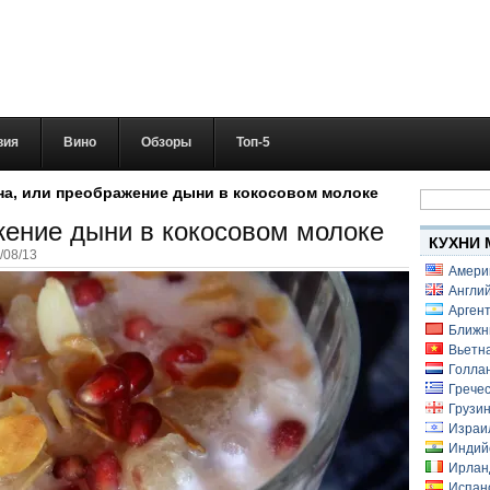
вия
Вино
Обзоры
Топ-5
Найти:
на, или преображение дыни в кокосовом молоке
жение дыни в кокосовом молоке
КУХНИ 
/08/13
Амери
Англий
Аргент
Ближн
Вьетн
Голлан
Гречес
Грузин
Израи
Индий
Ирлан
Испанс