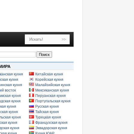
МИРА
канская кухня
Китайская кухня
ская кухня
Корейская кухня
инская кухня
Малайзийская кухня
ий восток
Мексиканская кухня
амская кухня
Перуанская кухня
дская кухня
Португальская кухня
кая кухня
Русская кухня
ская кухня
Тайская кухня
льская кухня
Турецкая кухня
ская кухня
Французская кухня
дская кухня
Эквадорская кухня
кая кухня
Кухня ЮАР