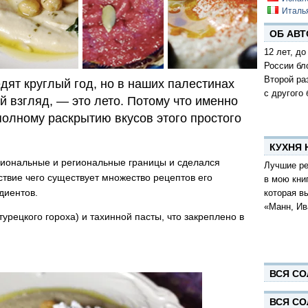
Италь
ОБ АВТ
12 лет, до
России бл
Второй ра
дят круглый год, но в наших палестинах
с другого 
й взгляд, — это лето. Потому что именно
полному раскрытию вкусов этого простого
КУХНЯ
иональные и региональные границы и сделался
Лучшие ре
твие чего существует множество рецептов его
в мою кни
диентов.
которая в
«Манн, Ив
турецкого гороха) и тахинной пасты, что закреплено в
ВСЯ СО
ВСЯ СО