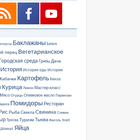
Баклажаны
Бекон
нчоусы
Вегетарианское
ий перец
Городская среда
Грибы
Дача
История
История еды
История
Картофель
Кабачки
Кинза
Курица
и
Мастер-класс
Лимон
Мясо
Оливковое масло
Огурцы
Пармезан
Помидоры
Ресторан
ироги
Рис
Свинина
Рыба
Свекла
Сливки
ыр
Туризм
Тыква
Треска
Фасоль
Хлеб
Яйца
Шпинат