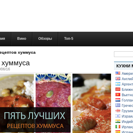
вия
Вино
Обзоры
Топ-5
Найти:
ецептов хуммуса
 хуммуса
КУХНИ 
/06/16
Амери
Англий
Аргент
Ближн
Вьетн
Голлан
Гречес
Грузин
Израи
Индий
Ирлан
Испанс