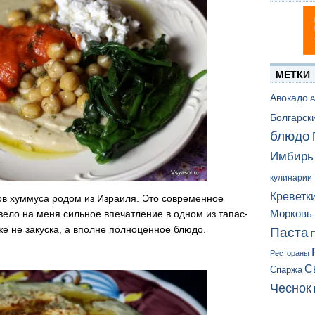
МЕТКИ
Авокадо
А
Болгарск
блюдо
Имбирь
кулинарии
Креветк
ов хуммуса родом из Израиля. Это современное
Морковь
вело на меня сильное впечатление в одном из тапас-
же не закуска, а вполне полноценное блюдо.
Паста
П
Рестораны
С
Спаржа
Чеснок