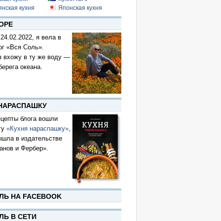
янская кухня
Японская кухня
ОРЕ
 24.02.2022, я вела в
ог «Вся Соль».
з вхожу в ту же воду —
берега океана.
 НАРАСПАШКУ
цепты блога вошли
гу
«Кухня нараспашку»
,
ышла в издательстве
анов и Фербер».
ЛЬ НА FACEBOOK
ЛЬ В СЕТИ