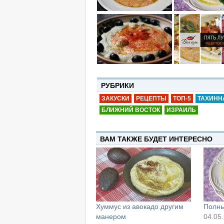
РУБРИКИ
ЗАКУСКИ
РЕЦЕПТЫ
ТОП-5
ТАХИНН
БЛИЖНИЙ ВОСТОК
ИЗРАИЛЬ
ВАМ ТАКЖЕ БУДЕТ ИНТЕРЕСНО
Хуммус из авокадо другим
Полны
манером
04.05