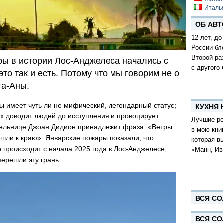
Италь
ОБ АВТ
12 лет, до
России бл
Второй ра
ы в истории Лос-Анджелеса начались с
с другого 
 это так и есть. Потому что мы говорим не о
та-Аны.
 имеет чуть ли не мифический, легендарный статус;
КУХНЯ
дух доводит людей до исступления и провоцирует
Лучшие ре
ельнице Джоан Дидион принадлежит фраза: «Ветры
в мою кни
ошли к краю». Январские пожары показали, что
которая в
о происходит с начала 2025 года в Лос-Анджелесе,
«Манн, Ив
перешли эту грань.
ВСЯ СО
ВСЯ СО