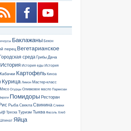
Баклажаны
Бекон
нчоусы
Вегетарианское
ий перец
Городская среда
Грибы
Дача
История
История еды
История
Картофель
Кабачки
Кинза
Курица
и
Мастер-класс
Лимон
Мясо
Оливковое масло
Огурцы
Пармезан
Помидоры
Ресторан
ироги
Рис
Свинина
Рыба
Свекла
Сливки
ыр
Туризм
Тыква
Треска
Фасоль
Хлеб
Яйца
Шпинат