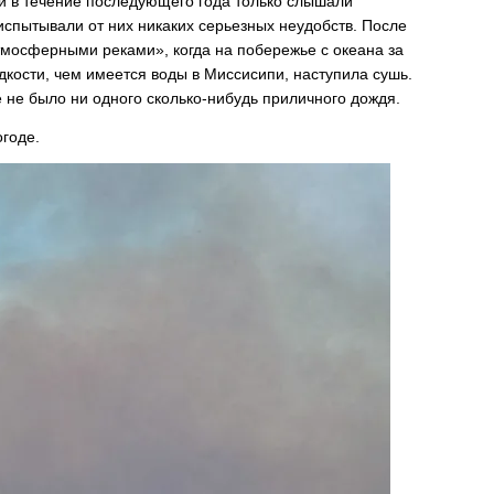
и в течение последующего года только слышали
испытывали от них никаких серьезных неудобств. После
тмосферными реками», когда на побережье с океана за
дкости, чем имеется воды в Миссисипи, наступила сушь.
 не было ни одного сколько-нибудь приличного дождя.
годе.