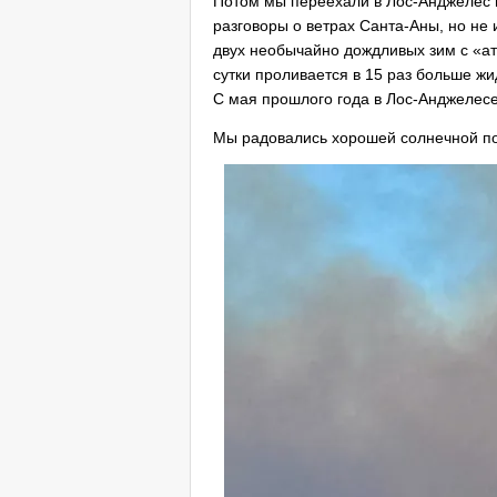
Потом мы переехали в Лос-Анджелес 
разговоры о ветрах Санта-Аны, но не 
двух необычайно дождливых зим с «а
сутки проливается в 15 раз больше жи
С мая прошлого года в Лос-Анджелесе
Мы радовались хорошей солнечной по