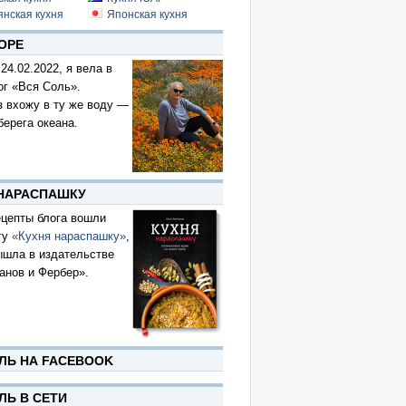
янская кухня
Японская кухня
ОРЕ
 24.02.2022, я вела в
ог «Вся Соль».
з вхожу в ту же воду —
берега океана.
 НАРАСПАШКУ
цепты блога вошли
гу
«Кухня нараспашку»
,
ышла в издательстве
анов и Фербер».
ЛЬ НА FACEBOOK
ЛЬ В СЕТИ