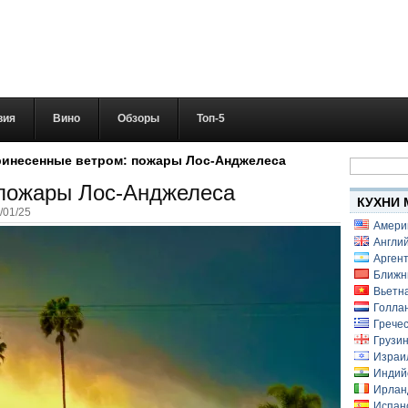
вия
Вино
Обзоры
Топ-5
Найти:
инесенные ветром: пожары Лос-Анджелеса
 пожары Лос-Анджелеса
КУХНИ 
/01/25
Амери
Англий
Аргент
Ближн
Вьетн
Голлан
Гречес
Грузин
Израи
Индий
Ирлан
Испанс