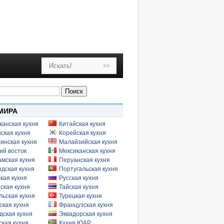
МИРА
канская кухня
Китайская кухня
ская кухня
Корейская кухня
инская кухня
Малайзийская кухня
ий восток
Мексиканская кухня
амская кухня
Перуанская кухня
дская кухня
Португальская кухня
кая кухня
Русская кухня
ская кухня
Тайская кухня
льская кухня
Турецкая кухня
ская кухня
Французская кухня
дская кухня
Эквадорская кухня
кая кухня
Кухня ЮАР