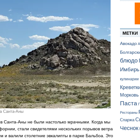
МЕТКИ
Авокадо
А
Болгарск
блюдо
Имбирь
кулинарии
Креветк
Морковь
Паста
П
а Санта-Аны
Рестораны
С
Спаржа
ов Санта-Аны не были настолько мрачными. Когда мы
Чеснок
форнии, стали свидетелями нескольких порывов ветра
м и валили столетние эвкалипты в парке Бальбоа. Это