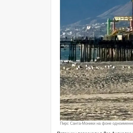
Пирс Санта-Моники на фоне одноименно