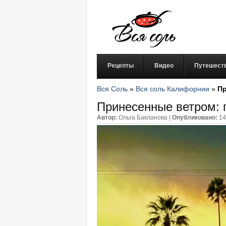
Рецепты
Видео
Путешест
Вся Соль
»
Вся соль Калифорнии
»
Пр
Принесенные ветром:
Автор:
Ольга Бакланова
|
Опубликовано:
14