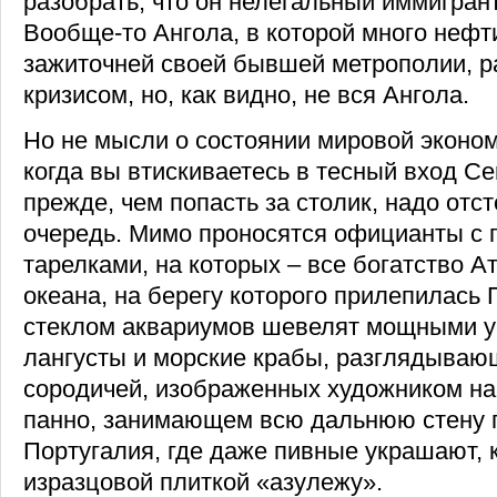
разобрать, что он нелегальный иммигрант
Вообще-то Ангола, в которой много нефт
зажиточней своей бывшей метрополии, р
кризисом, но, как видно, не вся Ангола.
Но не мысли о состоянии мировой эконо
когда вы втискиваетесь в тесный вход Cerv
прежде, чем попасть за столик, надо от
очередь. Мимо проносятся официанты с 
тарелками, на которых – все богатство А
океана, на берегу которого прилепилась 
стеклом аквариумов шевелят мощными у
лангусты и морские крабы, разглядываю
сородичей, изображенных художником на
панно, занимающем всю дальнюю стену 
Португалия, где даже пивные украшают, 
изразцовой плиткой «азулежу».