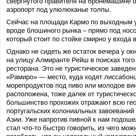
свергнутого правителя на бронемашине 
аэропорт под улюлюканье толпы.
Сейчас на площади Кармо по выходным у
вроде блошиного рынка – прямо под носо
который стоит по стойке смирно у входа в
Однако не сидеть же остаток вечера у ок
на улицу Алмиранте Рейш в поисках того
ресторана. Это не туристическое заведе
«Рамиро» — место, куда ходят лиссабон
морепродуктов под пиво или молодое вин
расположена, тоже далек от туристическо
большинство прохожих отражают всю г
португальских колониальных завоеваний 
Азии. Уже напротив пивной к нам подоше
стал что-то быстро говорить, из чего мо