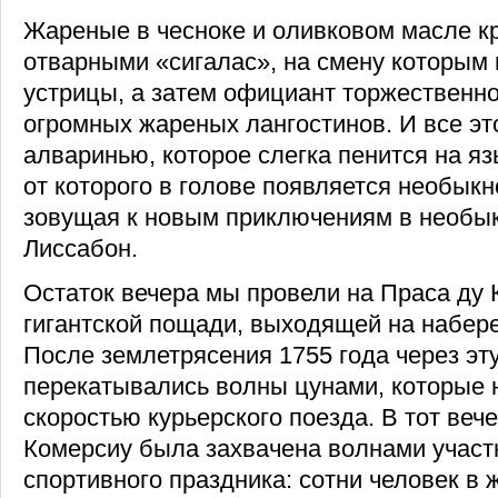
Жареные в чесноке и оливковом масле к
отварными «сигалас», на смену которым
устрицы, а затем официант торжественн
огромных жареных лангостинов. И все эт
алваринью, которое слегка пенится на яз
от которого в голове появляется необыкн
зовущая к новым приключениям в необы
Лиссабон.
Остаток вечера мы провели на Праса ду 
гигантской пощади, выходящей на набер
После землетрясения 1755 года через эт
перекатывались волны цунами, которые н
скоростью курьерского поезда. В тот веч
Комерсиу была захвачена волнами участн
спортивного праздника: сотни человек в