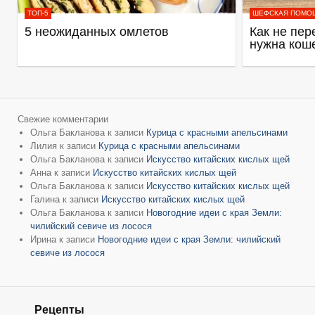
ТОП-5
ШЕФСКАЯ ПОМО
5 неожиданных омлетов
Как не пер
нужна кош
Свежие комментарии
Ольга Бакланова
к записи
Курица с красными апельсинами
Лилия
к записи
Курица с красными апельсинами
Ольга Бакланова
к записи
Искусство китайских кислых щей
Анна
к записи
Искусство китайских кислых щей
Ольга Бакланова
к записи
Искусство китайских кислых щей
Галина
к записи
Искусство китайских кислых щей
Ольга Бакланова
к записи
Новогодние идеи с края Земли:
чилийский севиче из лосося
Ирина
к записи
Новогодние идеи с края Земли: чилийский
севиче из лосося
Рецепты