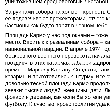
уничтожившем средневековый Лиссабон.
За руинами собора на холме – крепость
ее подсвечивают прожекторами, отчего 
бастионы как будто парят в черном небе.
Площадь Кармо у нас под окнами – тоже 
место. Впритык к развалинам собора – к
национальной гвардии. В апреле 1974 год
бескровного военного переворота начал
гвоздик», в этих казармах забаррикадир
премьер Марселу Каэтану. Солдаты, тан
казармы и приготовились к штурму. Все э
довольно тесной площади Кармо продол
зеваки: тысячи людей, женщины, дети. Л
фонари и деревья, как если бы хотели ув
футболу. К счастью, кровопролития удал