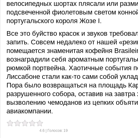
велосипедных шортах плясали или разми
подсвеченной фиолетовым светом конной
португальского короля Жозе I.
Все это буйство красок и звуков требова
запить. Совсем недалеко от нашей «рез
помещается знаменитая кофейня Brasileir
вознаградили себя ароматным португаль
рюмкой портвейна. Хаотичные события п
Лиссабоне стали как-то сами собой уклад
Пора было возвращаться на площадь Ка
разрушенного собора, оставив на завтра
вызволению чемоданов из цепких объяти
авиакомпании.
4.6
| Голосов:
19