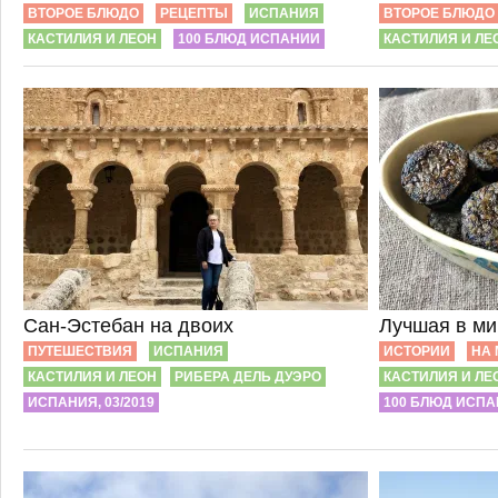
ВТОРОЕ БЛЮДО
РЕЦЕПТЫ
ИСПАНИЯ
ВТОРОЕ БЛЮДО
КАСТИЛИЯ И ЛЕОН
100 БЛЮД ИСПАНИИ
КАСТИЛИЯ И ЛЕ
Сан-Эстебан на двоих
Лучшая в ми
ПУТЕШЕСТВИЯ
ИСПАНИЯ
ИСТОРИИ
НА 
КАСТИЛИЯ И ЛЕОН
РИБЕРА ДЕЛЬ ДУЭРО
КАСТИЛИЯ И ЛЕ
ИСПАНИЯ, 03/2019
100 БЛЮД ИСП