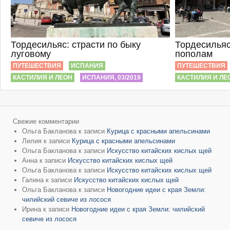
Тордесильяс: страсти по быку
Тордесильяс
луговому
пополам
ПУТЕШЕСТВИЯ
ИСПАНИЯ
ПУТЕШЕСТВИЯ
КАСТИЛИЯ И ЛЕОН
ИСПАНИЯ, 03/2019
КАСТИЛИЯ И ЛЕ
Свежие комментарии
Ольга Бакланова
к записи
Курица с красными апельсинами
Лилия
к записи
Курица с красными апельсинами
Ольга Бакланова
к записи
Искусство китайских кислых щей
Анна
к записи
Искусство китайских кислых щей
Ольга Бакланова
к записи
Искусство китайских кислых щей
Галина
к записи
Искусство китайских кислых щей
Ольга Бакланова
к записи
Новогодние идеи с края Земли:
чилийский севиче из лосося
Ирина
к записи
Новогодние идеи с края Земли: чилийский
севиче из лосося