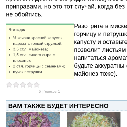
приправами, но это тот случай, когда бе
не обойтись.
Разотрите в миске
Что надо:
горчицу и петрушк
½ кочана красной капусты,
капусту и оставьте
нарезать тонкой стружкой;
позволит листьям
3,5 ст.л. майонеза;
1,5 ст.л. синего сыра с
напитаться арома
плесенью;
будьте аккуратны 
2 ст.л. горчицы с семенами;
пучок петрушки.
майонез тоже).
5
| Голосов:
1
ВАМ ТАКЖЕ БУДЕТ ИНТЕРЕСНО