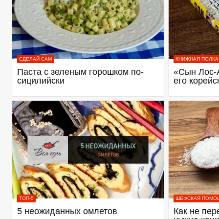
СДЕЛАЙ САМ
КНИЖНАЯ ПОЛКА
Паста с зеленым горошком по-
«Сын Лос-
сицилийски
его корейс
ТОП-5
ШЕФСКАЯ ПОМО
5 неожиданных омлетов
Как не пер