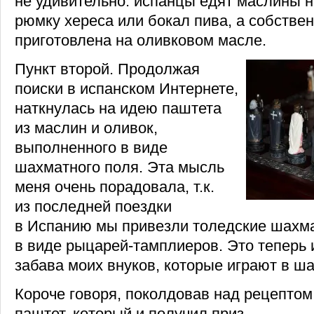
не удивительно: испанцы едят маслины на
рюмку хереса или бокал пива, а собстве
приготовлена на оливковом масле.
Пункт второй. Продолжая
поиски в испанском Интернете,
наткнулась на идею паштета
из маслин и оливок,
выполненного в виде
шахматного поля. Эта мысль
меня очень порадовала, т.к.
из последней поездки
в Испанию мы привезли толедские шахм
в виде рыцарей-тамплиеров. Это теперь
забава моих внуков, которые играют в ш
Короче говоря, поколдовав над рецептом
паштет, который и получил приз.