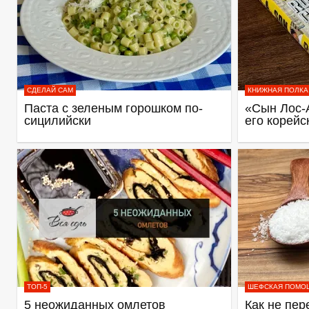
СДЕЛАЙ САМ
КНИЖНАЯ ПОЛКА
Паста с зеленым горошком по-
«Сын Лос-
сицилийски
его корейс
ТОП-5
ШЕФСКАЯ ПОМО
5 неожиданных омлетов
Как не пер