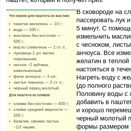
В сковороде на с
Что нужно для паштета из маслин:
пассеровать лук и
пакетик желатина — 10 г;
5 минут. С помощ
вода — 100 г;
измельчить масли
маслины без косточек —
500 г;
с чесноком, листь
масло сливочное — 1 ст. л.;
анчоуса. Все изме
луковица-1 шт, мелко
порезанная;
желатин в теплой 
чеснок −2 зубчика,
настояться в тече
измельченный;
Нагреть воду с ж
филе анчоуса — 3 шт.;
листья тимьяна — 2 ст. л.;
(до полного раств
черный перец молотый.
Половину воды с
Для паштета из оливок:
добавить в паште
оливки без косточек — 400 г;
и хорошо перемеш
сливки средней жирности —
200 г;
черный молотый п
базилик, свежие листья
формы размером 
−1/2 чашки;