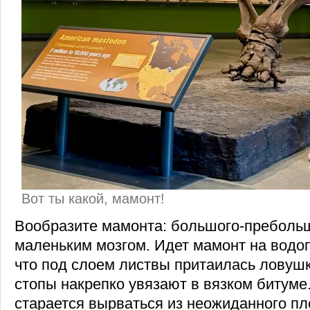
Вот ты какой, мамонт!
Вообразите мамонта: большого-пребольш
маленьким мозгом. Идет мамонт на водоп
что под слоем листвы притаилась ловушка
стопы накрепко увязают в вязком битуме
старается вырваться из неожиданного пл