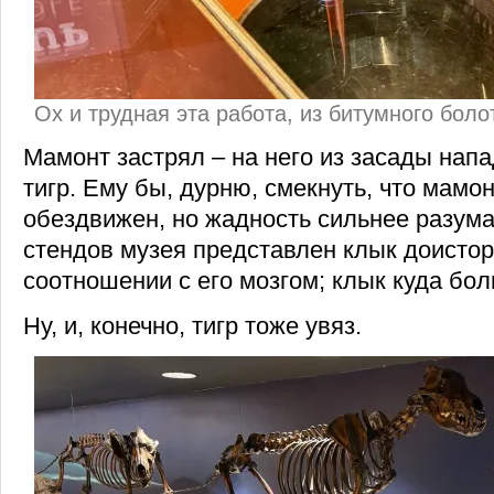
Ох и трудная эта работа, из битумного бол
Мамонт застрял – на него из засады нап
тигр. Ему бы, дурню, смекнуть, что мамо
обездвижен, но жадность сильнее разума
стендов музея представлен клык доистор
соотношении с его мозгом; клык куда бол
Ну, и, конечно, тигр тоже увяз.