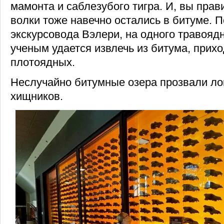
мамонта и саблезубого тигра. И, вы прав
волки тоже навечно остались в битуме. 
экскурсовода Вэлери, на одного травоядн
ученым удается извлечь из битума, прих
плотоядных.
Неслучайно битумные озера прозвали л
хищников.