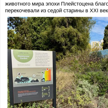
животного мира эпохи Плейстоцена благ
перекочевали из седой старины в XXI век