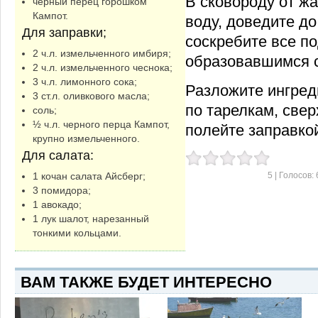
В сковороду от ж
черный перец горошком
Кампот.
воду, доведите до
Для заправки;
соскребите все п
2 ч.л. измельченного имбиря;
образовавшимся с
2 ч.л. измельченного чеснока;
3 ч.л. лимонного сока;
Разложите ингред
3 ст.л. оливкового масла;
по тарелкам, свер
соль;
½ ч.л. черного перца Кампот,
полейте заправко
крупно измельченного.
Для салата:
5
| Голосов:
1 кочан салата Айсберг;
3 помидора;
1 авокадо;
1 лук шалот, нарезанный
тонкими кольцами.
ВАМ ТАКЖЕ БУДЕТ ИНТЕРЕСНО