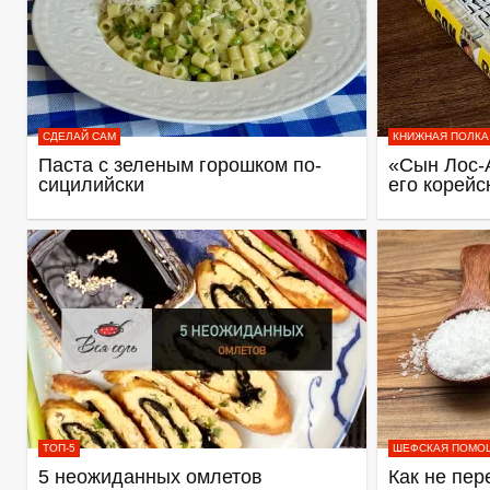
СДЕЛАЙ САМ
КНИЖНАЯ ПОЛКА
Паста с зеленым горошком по-
«Сын Лос-
сицилийски
его корейс
ТОП-5
ШЕФСКАЯ ПОМО
5 неожиданных омлетов
Как не пер