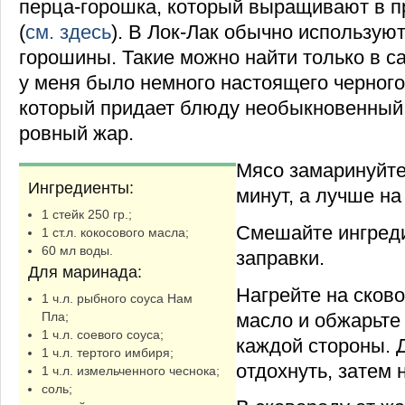
перца-горошка, который выращивают в п
(
см. здесь
). В Лок-Лак обычно использую
горошины. Такие можно найти только в 
у меня было немного настоящего черного
который придает блюду необыкновенный 
ровный жар.
Мясо замаринуйте
Ингредиенты:
минут, а лучше на
1 стейк 250 гр.;
Смешайте ингред
1 ст.л. кокосового масла;
60 мл воды.
заправки.
Для маринада:
Нагрейте на сков
1 ч.л. рыбного соуса Нам
масло и обжарьте 
Пла;
1 ч.л. соевого соуса;
каждой стороны. 
1 ч.л. тертого имбиря;
отдохнуть, затем 
1 ч.л. измельченного чеснока;
соль;