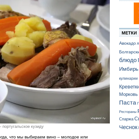
МЕТКИ
Авокадо
А
Болгарск
блюдо
Имбирь
кулинарии
Креветк
Морковь
Паста
П
Рестораны
С
Спаржа
 португальское кузиду
Чеснок
огда, что мы выбираем вино – молодое или