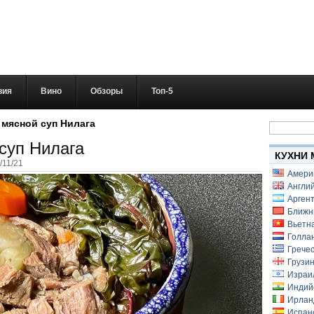
вия
Вино
Обзоры
Топ-5
Найти:
мясной суп Нилага
суп Нилага
КУХНИ 
/11/21
Амери
Англий
Аргент
Ближн
Вьетн
Голлан
Гречес
Грузин
Израи
Индий
Ирлан
Испанс