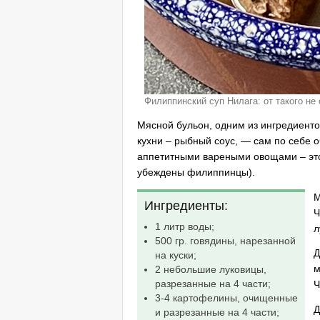
Филиппинский суп Нилага: от такого не
Мясной бульон, одним из ингредиенто
кухни – рыбный соус, — сам по себе 
аппетитными вареными овощами – это 
убеждены филиппинцы).
М
Ингредиенты:
Ч
1 литр воды;
л
500 гр. говядины, нарезанной
Д
на куски;
м
2 небольшие луковицы,
разрезанные на 4 части;
Ч
3-4 картофелины, очищенные
Д
и разрезанные на 4 части;