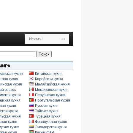
МИРА
канская кухня
Китайская кухня
ская кухня
Корейская кухня
инская кухня
Малайзийская кухня
ий восток
Мексиканская кухня
амская кухня
Перуанская кухня
дская кухня
Португальская кухня
кая кухня
Русская кухня
ская кухня
Тайская кухня
льская кухня
Турецкая кухня
ская кухня
Французская кухня
дская кухня
Эквадорская кухня
кая кухня
Кухня ЮАР