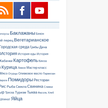
Баклажаны
Бекон
нчоусы
Вегетарианское
ий перец
Городская среда
Грибы
Дача
История
История еды
История
Картофель
Кабачки
Кинза
Курица
и
Мастер-класс
Лимон
Мясо
Оливковое масло
Огурцы
Пармезан
Помидоры
Ресторан
ироги
Рис
Свинина
Рыба
Свекла
Сливки
ыр
Туризм
Тыква
Треска
Фасоль
Хлеб
Яйца
Шпинат