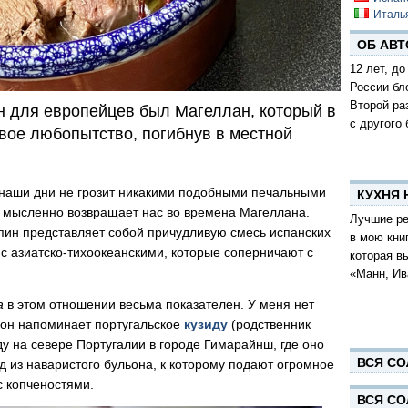
Италь
ОБ АВТ
12 лет, до
России бл
Второй ра
 для европейцев был Магеллан, который в
с другого 
свое любопытство, погибнув в местной
 наши дни не грозит никакими подобными печальными
КУХНЯ
ю мысленно возвращает нас во времена Магеллана.
Лучшие ре
пин представляет собой причудливую смесь испанских
в мою кни
 с азиатско-тихоокеанскими, которые соперничают с
которая в
«Манн, Ив
а
в этом отношении весьма показателен. У меня нет
е он напоминает португальское
кузиду
(родственник
ду на севере Португалии в городе Гимарайнш, где оно
ВСЯ СО
 из наваристого бульона, к которому подают огромное
 копченостями.
ВСЯ СО