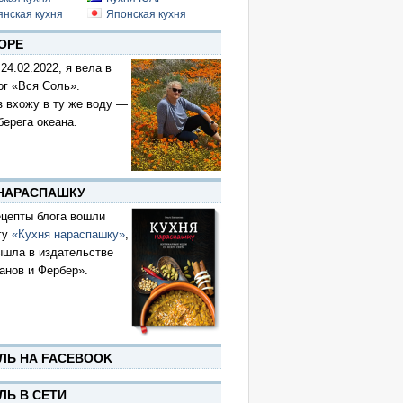
янская кухня
Японская кухня
ОРЕ
 24.02.2022, я вела в
ог «Вся Соль».
з вхожу в ту же воду —
берега океана.
 НАРАСПАШКУ
цепты блога вошли
гу
«Кухня нараспашку»
,
ышла в издательстве
анов и Фербер».
ЛЬ НА FACEBOOK
ЛЬ В СЕТИ