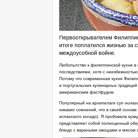
Первооткрывателем Филиппин
итоге поплатился жизнью за 
междоусобной войне.
Любопытство к филиппинской кухне в
последствиями, хотя с неизбежность
Потому что современная кухня Филип
и португальских кулинарных традиций
американским фастфудом.
Популярный на архипелаге суп
нилаг
никаких сомнений, что в своей основ
испанского косидо). Я пробовала кузи
представляет собой полноценный обед
блюдо с вареными овощами и мясом с