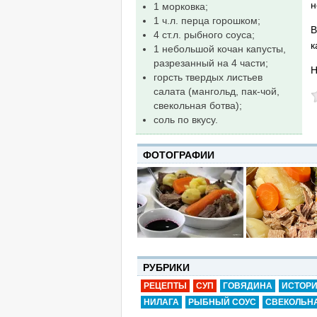
н
1 морковка;
1 ч.л. перца горошком;
В
4 ст.л. рыбного соуса;
к
1 небольшой кочан капусты,
разрезанный на 4 части;
Н
горсть твердых листьев
салата (мангольд, пак-чой,
свекольная ботва);
соль по вкусу.
ФОТОГРАФИИ
РУБРИКИ
РЕЦЕПТЫ
СУП
ГОВЯДИНА
ИСТОРИ
НИЛАГА
РЫБНЫЙ СОУС
СВЕКОЛЬН