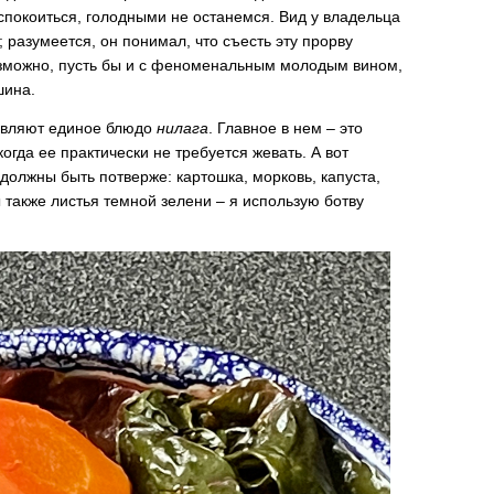
покоиться, голодными не останемся. Вид у владельца
 разумеется, он понимал, что съесть эту прорву
зможно, пусть бы и с феноменальным молодым вином,
шина.
авляют единое блюдо
нилага
. Главное в нем – это
огда ее практически не требуется жевать. А вот
олжны быть потверже: картошка, морковь, капуста,
также листья темной зелени – я использую ботву