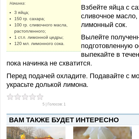
Начинка
:
Взбейте яйца с са
3 яйца;
сливочное масло,
150 гр. сахара;
лимонный сок.
100 гр. сливочного масла,
растопленного;
Вылейте полученн
1 ст.л. лимонной цедры;
120 мл. лимонного сока.
подготовленную ос
выпекайте в течен
пока начинка не схватится.
Перед подачей охладите. Подавайте с 
украсьте долькой лимона.
5
| Голосов:
1
ВАМ ТАКЖЕ БУДЕТ ИНТЕРЕСНО