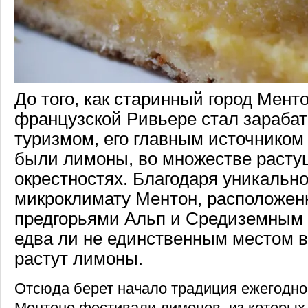
До того, как старинный город Мент
французской Ривьере стал зарабат
туризмом, его главным источником
были лимоны, во множестве растущ
окрестностях. Благодаря уникальн
микроклимату Ментон, расположе
предгорьями Альп и Средиземным 
едва ли не единственным местом в
растут лимоны.
Отсюда берет начало традиция ежегодно
Ментоне фестивали лимонов, из которы