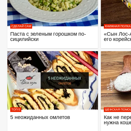
СДЕЛАЙ САМ
КНИЖНАЯ ПОЛКА
Паста с зеленым горошком по-
«Сын Лос-
сицилийски
его корейс
ТОП-5
ШЕФСКАЯ ПОМО
5 неожиданных омлетов
Как не пер
нужна кош