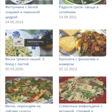
Феттуччине с белой
Радости гриля: овощи в
спаржей и лимонной
сотейнике
цедрой
14.08.2011
24.05.2014
Весна тревоги нашей: 5
Капоната с фенхелем и
блюд с пастой
инжиром
30.03.2020
02.12.2013
Весна, переходим на
Сливочные мафальдине с
тайские салаты
ветчиной, спаржей и