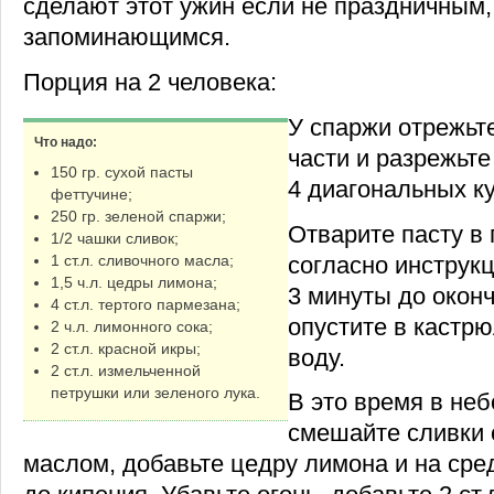
сделают этот ужин если не праздничным,
запоминающимся.
Порция на 2 человека:
У спаржи отрежьте
Что надо:
части и разрежьте
150 гр. сухой пасты
4 диагональных ку
феттучине;
250 гр. зеленой спаржи;
Отварите пасту в
1/2 чашки сливок;
согласно инструкц
1 ст.л. сливочного масла;
1,5 ч.л. цедры лимона;
3 минуты до окон
4 ст.л. тертого пармезана;
опустите в кастр
2 ч.л. лимонного сока;
2 ст.л. красной икры;
воду.
2 ст.л. измельченной
петрушки или зеленого лука.
В это время в не
смешайте сливки 
маслом, добавьте цедру лимона и на сре