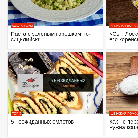
СДЕЛАЙ САМ
КНИЖНАЯ ПОЛКА
Паста с зеленым горошком по-
«Сын Лос-
сицилийски
его корейс
ТОП-5
ШЕФСКАЯ ПОМО
5 неожиданных омлетов
Как не пер
нужна кош