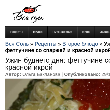
Рецепты
Видео
Путешествия
Вино
Обзор
Вся Соль
»
Рецепты
»
Второе блюдо
»
Уж
феттучине со спаржей и красной икро
Ужин буднего дня: феттучине с
красной икрой
Автор:
Ольга Бакланова
|
Опубликовано:
29/