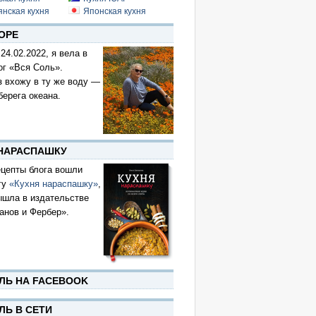
янская кухня
Японская кухня
ОРЕ
 24.02.2022, я вела в
ог «Вся Соль».
з вхожу в ту же воду —
берега океана.
 НАРАСПАШКУ
цепты блога вошли
гу
«Кухня нараспашку»
,
ышла в издательстве
анов и Фербер».
ЛЬ НА FACEBOOK
ЛЬ В СЕТИ