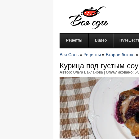
Рецепты
Видео
Путешест
Вся Соль
»
Рецепты
»
Второе блюдо
Курица под густым соу
Автор:
Ольга Бакланова
|
Опубликовано:
6/