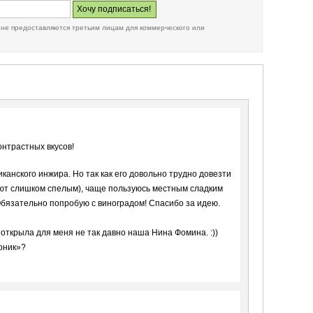
 не предоставляются третьим лицам для коммерческого или
онтрастных вкусов!
канского инжира. Но так как его довольно трудно довезти
ают слишком спелым), чаще пользуюсь местным сладким
Обязательно попробую с виноградом! Спасибо за идею.
 открыла для меня не так давно наша Нина Фомина. :))
оник»?