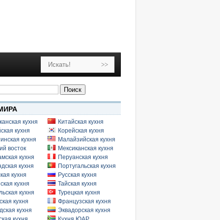
МИРА
канская кухня
Китайская кухня
ская кухня
Корейская кухня
инская кухня
Малайзийская кухня
ий восток
Мексиканская кухня
амская кухня
Перуанская кухня
дская кухня
Португальская кухня
кая кухня
Русская кухня
ская кухня
Тайская кухня
льская кухня
Турецкая кухня
ская кухня
Французская кухня
дская кухня
Эквадорская кухня
кая кухня
Кухня ЮАР