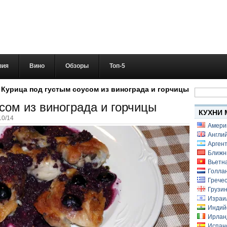
вия
Вино
Обзоры
Топ-5
Найти:
»
Курица под густым соусом из винограда и горчицы
сом из винограда и горчицы
КУХНИ 
10/14
Амери
Англий
Аргент
Ближн
Вьетн
Голлан
Гречес
Грузин
Израи
Индий
Ирлан
Испанс