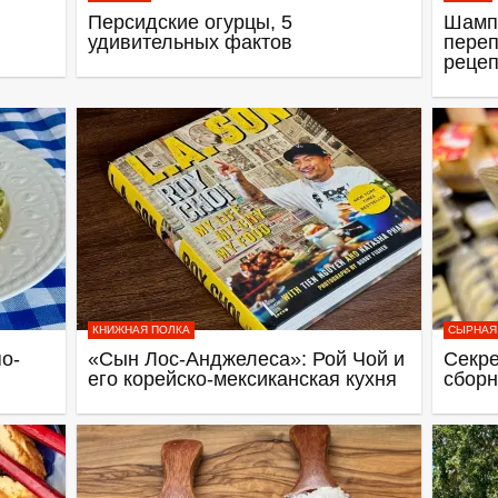
Персидские огурцы, 5
Шамп
удивительных фактов
переп
рецеп
КНИЖНАЯ ПОЛКА
СЫРНАЯ
о-
«Сын Лос-Анджелеса»: Рой Чой и
Секре
его корейско-мексиканская кухня
сборн