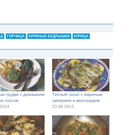
АД
ГОРЧИЦА
КУРИНЫЕ БЕДРЫШКИ
КУРИЦА
ые грудки с домашним
Теплый салат с жареным
м соусом
цикорием и виноградом
.2014
23.06.2013