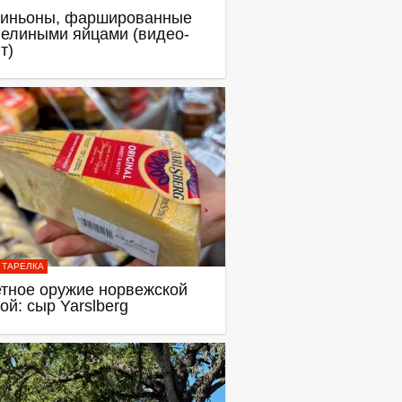
иньоны, фаршированные
елиными яйцами (видео-
т)
 ТАРЕЛКА
тное оружие норвежской
ой: сыр Yarslberg