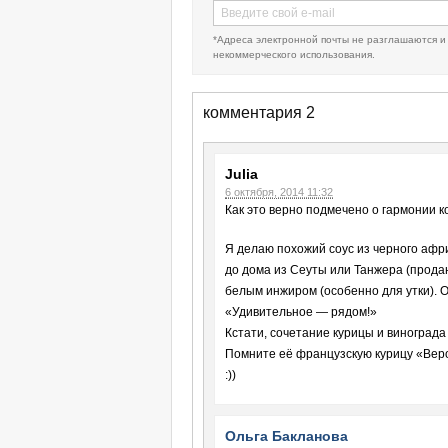
*Адреса электронной почты не разглашаются и
некоммерческого использования.
комментария 2
Julia
6 октября, 2014 11:32
Как это верно подмечено о гармонии к
Я делаю похожий соус из черного афри
до дома из Сеуты или Танжера (прод
белым инжиром (особенно для утки). 
«Удивительное — рядом!»
Кстати, сочетание курицы и винограда
Помните её французскую курицу «Вер
:))
Ольга Бакланова