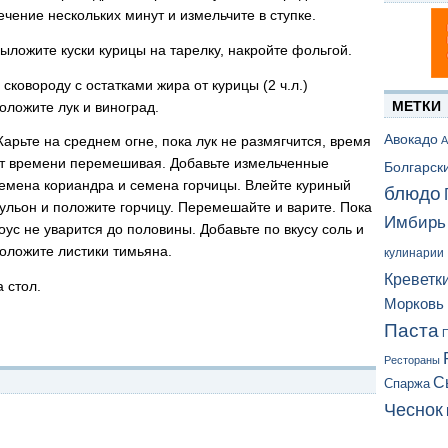
ечение нескольких минут и измельчите в ступке.
ыложите куски курицы на тарелку, накройте фольгой.
 сковороду с остатками жира от курицы (2 ч.л.)
МЕТКИ
оложите лук и виноград.
Авокадо
арьте на среднем огне, пока лук не размягчится, время
А
т времени перемешивая. Добавьте измельченные
Болгарск
емена кориандра и семена горчицы. Влейте куриный
блюдо
ульон и положите горчицу. Перемешайте и варите. Пока
Имбирь
оус не уварится до половины. Добавьте по вкусу соль и
оложите листики тимьяна.
кулинарии
Креветк
 стол.
Морковь
Паста
П
Рестораны
С
Спаржа
Чеснок