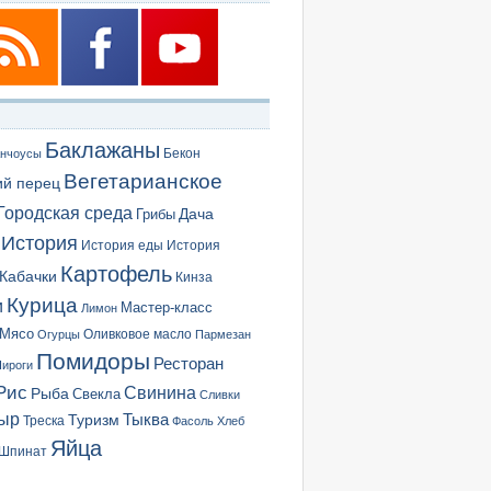
Баклажаны
Бекон
нчоусы
Вегетарианское
ий перец
Городская среда
Грибы
Дача
История
История еды
История
Картофель
Кабачки
Кинза
Курица
и
Мастер-класс
Лимон
Мясо
Оливковое масло
Огурцы
Пармезан
Помидоры
Ресторан
ироги
Рис
Свинина
Рыба
Свекла
Сливки
ыр
Туризм
Тыква
Треска
Фасоль
Хлеб
Яйца
Шпинат