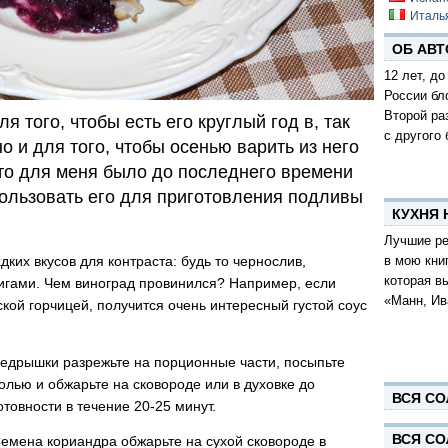
Италь
ОБ АВТ
12 лет, до
России бл
Второй ра
я того, чтобы есть его круглый год в, так
с другого 
о и для того, чтобы осенью варить из него
что для меня было до последнего времени
ользовать его для приготовления подливы
КУХНЯ
Лучшие ре
в мою кни
дких вкусов для контраста: будь то чернослив,
которая в
игами. Чем виноград провинился? Например, если
«Манн, Ив
кой горчицей, получится очень интересный густой соус
едрышки разрежьте на порционные части, посыпьте
олью и обжарьте на сковороде или в духовке до
ВСЯ СО
отовности в течение 20-25 минут.
ВСЯ СО
емена кориандра обжарьте на сухой сковороде в