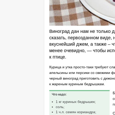
Виноград дан нам не только дл
сказать, первозданном виде, н
вкуснейший джем, а также – 
менее очевидно, — чтобы исп
к птице.
Курица и утка просто-таки требуют сла
апельсины или персики со свежими ф
черный виноград приготовить с дижонс
к жареным куриным бедрышкам.
Б
Что надо:
с
1 кг куриных бедрышек;
г
cоль;
1 ч.л. семян кориандра;
С