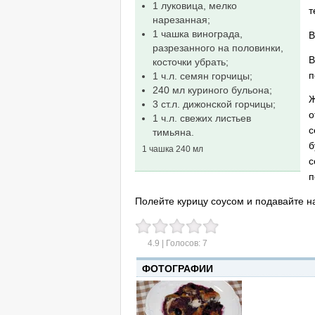
1 луковица, мелко
т
нарезанная;
1 чашка винограда,
В
разрезанного на половинки,
В
косточки убрать;
п
1 ч.л. семян горчицы;
240 мл куриного бульона;
Ж
3 ст.л. дижонской горчицы;
о
1 ч.л. свежих листьев
с
тимьяна.
б
1 чашка 240 мл
с
п
Полейте курицу соусом и подавайте на
4.9
| Голосов:
7
ФОТОГРАФИИ