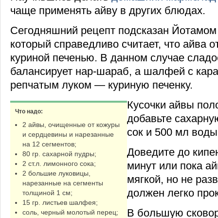
чаще применять айву в других блюдах.
Сегодняшний рецепт подсказан Йотамом 
который справедливо считает, что айва о
куриной печенью. В данном случае слад
балансирует нар-шараб, а шалфей с ка
репчатым луком — куриную печенку.
Кусочки айвы пол
Что надо:
добавьте сахарну
2 айвы, очищенные от кожуры
сок и 500 мл воды
и сердцевины и нарезанные
на 12 сегментов;
Доведите до кипен
80 гр. сахарной пудры;
минут или пока ай
2 ст.л. лимонного сока;
2 большие луковицы,
мягкой, но не раз
нарезанные на сегменты
должен легко про
толщиной 1 см;
15 гр. листьев шалфея;
В большую сковор
соль, черный молотый перец;