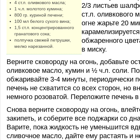
4 ст.л. оливкового масла;
2/3 листьев шалфе
1 ч.л. молотого кумина;
ст.л. оливкового 
800 гр. куриной печени;
100 мл белого сухого вина;
огне жарьте 20 мин
1,5 ст.л. концентрированного
карамелизируется 
гранатового сока;
обжаренного цвет
полпучка свежей петрушки,
мелко нарезанной.
в миску.
Верните сковороду на огонь, добавьте о
оливковое масло, кумин и ½ ч.л. соли. П
обжаривайте 3-4 минуты, периодически п
печень не схватится со всех сторон, но в
немного розоватой. Переложите печень в 
Снова верните сковороду на огонь, влейт
закипеть, и соберите все поджарки со дн
Варите, пока жидкость не уменьшится вд
сливочное масло, дайте ему растаять и н