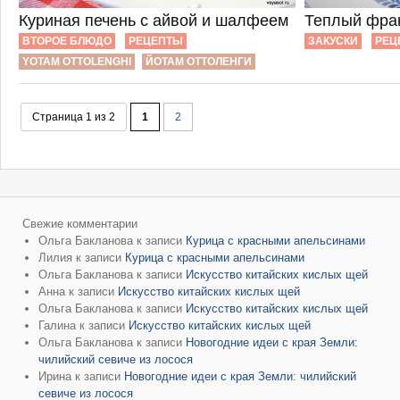
Куриная печень с айвой и шалфеем
Теплый фран
ВТОРОЕ БЛЮДО
РЕЦЕПТЫ
ЗАКУСКИ
РЕЦ
YOTAM OTTOLENGHI
ЙОТАМ ОТТОЛЕНГИ
Страница 1 из 2
1
2
Свежие комментарии
Ольга Бакланова
к записи
Курица с красными апельсинами
Лилия
к записи
Курица с красными апельсинами
Ольга Бакланова
к записи
Искусство китайских кислых щей
Анна
к записи
Искусство китайских кислых щей
Ольга Бакланова
к записи
Искусство китайских кислых щей
Галина
к записи
Искусство китайских кислых щей
Ольга Бакланова
к записи
Новогодние идеи с края Земли:
чилийский севиче из лосося
Ирина
к записи
Новогодние идеи с края Земли: чилийский
севиче из лосося