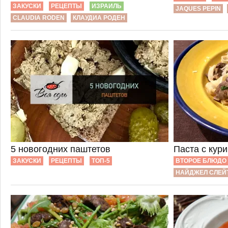
ЗАКУСКИ
РЕЦЕПТЫ
ИЗРАИЛЬ
JAQUES PEPIN
CLAUDIA RODEN
КЛАУДИА РОДЕН
5 новогодних паштетов
Паста с кур
ЗАКУСКИ
РЕЦЕПТЫ
ТОП-5
ВТОРОЕ БЛЮДО
НАЙДЖЕЛ СЛЕЙ