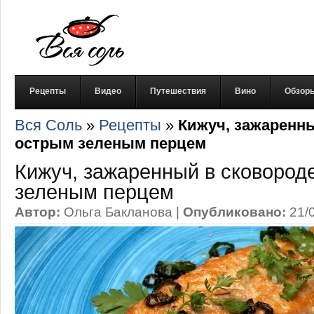
Рецепты
Видео
Путешествия
Вино
Обзор
Вся Соль
»
Рецепты
»
Кижуч, зажаренны
острым зеленым перцем
Кижуч, зажаренный в сковород
зеленым перцем
Автор:
Ольга Бакланова
|
Опубликовано:
21/