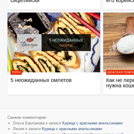
сицилийски
его корейс
ТОП-5
ШЕФСКАЯ ПОМО
5 неожиданных омлетов
Как не пер
нужна кош
Свежие комментарии
Ольга Бакланова
к записи
Курица с красными апельсинами
Лилия
к записи
Курица с красными апельсинами