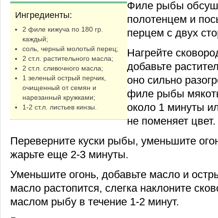
Филе рыбы обсу
Ингредиенты:
полотенцем и пос
2 филе кижуча по 180 гр.
перцем с двух сто
каждый;
соль, черный молотый перец;
Нагрейте сковород
2 ст.л. растительного масла;
добавьте растител
2 ст.л. сливочного масла;
оно сильно разог
1 зеленый острый перчик,
очищенный от семян и
филе рыбы мякоть
нарезанный кружками;
около 1 минуты и
1-2 ст.л. листьев кинзы.
не поменяет цвет.
Переверните куски рыбы, уменьшите огон
жарьте еще 2-3 минуты.
Уменьшите огонь, добавьте масло и остры
масло растопится, слегка наклоните ско
маслом рыбу в течение 1-2 минут.