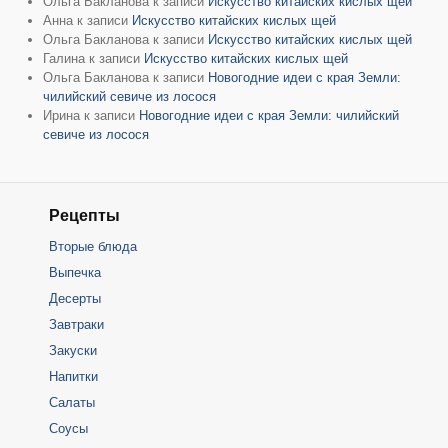
Ольга Бакланова
к записи
Искусство китайских кислых щей
Анна
к записи
Искусство китайских кислых щей
Ольга Бакланова
к записи
Искусство китайских кислых щей
Галина
к записи
Искусство китайских кислых щей
Ольга Бакланова
к записи
Новогодние идеи с края Земли:
чилийский севиче из лосося
Ирина
к записи
Новогодние идеи с края Земли: чилийский
севиче из лосося
Рецепты
Вторые блюда
Выпечка
Десерты
Завтраки
Закуски
Напитки
Салаты
Соусы