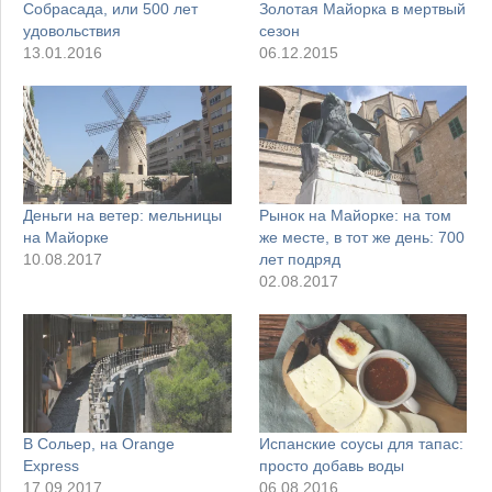
Собрасада, или 500 лет
Золотая Майорка в мертвый
удовольствия
сезон
13.01.2016
06.12.2015
Деньги на ветер: мельницы
Рынок на Майорке: на том
на Майорке
же месте, в тот же день: 700
10.08.2017
лет подряд
02.08.2017
В Сольер, на Orange
Испанские соусы для тапас:
Express
просто добавь воды
17.09.2017
06.08.2016