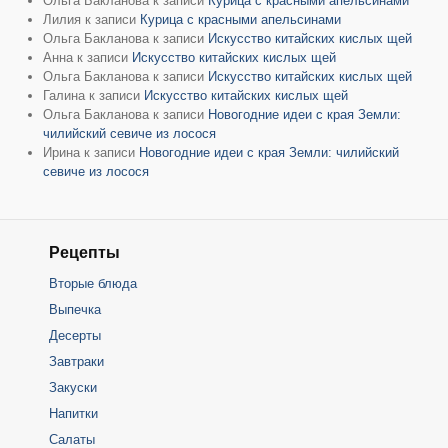
Ольга Бакланова
к записи
Курица с красными апельсинами
Лилия
к записи
Курица с красными апельсинами
Ольга Бакланова
к записи
Искусство китайских кислых щей
Анна
к записи
Искусство китайских кислых щей
Ольга Бакланова
к записи
Искусство китайских кислых щей
Галина
к записи
Искусство китайских кислых щей
Ольга Бакланова
к записи
Новогодние идеи с края Земли:
чилийский севиче из лосося
Ирина
к записи
Новогодние идеи с края Земли: чилийский
севиче из лосося
Рецепты
Вторые блюда
Выпечка
Десерты
Завтраки
Закуски
Напитки
Салаты