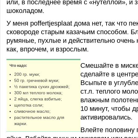
или, в последнее время с «нутеллой», и 
шоколадом.
У меня poffertjesplaat дома нет, так что 
сковороде старым казачьим способом. Б
румяные, пухлые и действительно очень 
как, впрочем, и взрослым.
Смешайте в миске
Что надо:
сделайте в центре
200 гр. муки;
50 гр. гречневой муки;
Всыпьте в углубл
½ пакетика сухих дрожжей;
ст.л. теплого мол
300 мл теплого молока;
влажным полотенц
2 яйца, слегка взбитые;
щепотка соли;
10 минут, чтобы 
сливочное масло;
активировались.
растительное масло для
жарки.
Влейте половину 