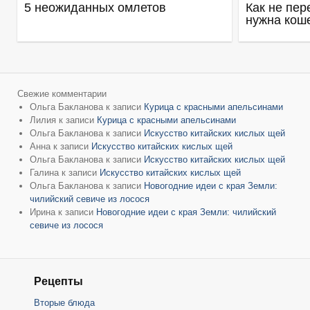
5 неожиданных омлетов
Как не пер
нужна кош
Свежие комментарии
Ольга Бакланова
к записи
Курица с красными апельсинами
Лилия
к записи
Курица с красными апельсинами
Ольга Бакланова
к записи
Искусство китайских кислых щей
Анна
к записи
Искусство китайских кислых щей
Ольга Бакланова
к записи
Искусство китайских кислых щей
Галина
к записи
Искусство китайских кислых щей
Ольга Бакланова
к записи
Новогодние идеи с края Земли:
чилийский севиче из лосося
Ирина
к записи
Новогодние идеи с края Земли: чилийский
севиче из лосося
Рецепты
Вторые блюда