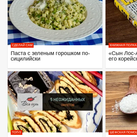
СДЕЛАЙ САМ
КНИЖНАЯ ПОЛКА
Паста с зеленым горошком по-
«Сын Лос-
сицилийски
его корейс
ТОП-5
ШЕФСКАЯ ПОМО