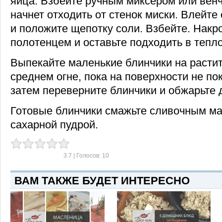
яйца. Взбейте ручным миксером или венч
начнет отходить от стенок миски. Влейт
и положите щепотку соли. Взбейте. Нак
полотенцем и оставьте подходить в тепло
Выпекайте маленькие блинчики на расти
среднем огне, пока на поверхности не по
затем переверните блинчики и обжарьте 
Готовые блинчики смажьте сливочным ма
сахарной пудрой.
3.7
| Голосов:
10
ВАМ ТАКЖЕ БУДЕТ ИНТЕРЕСНО