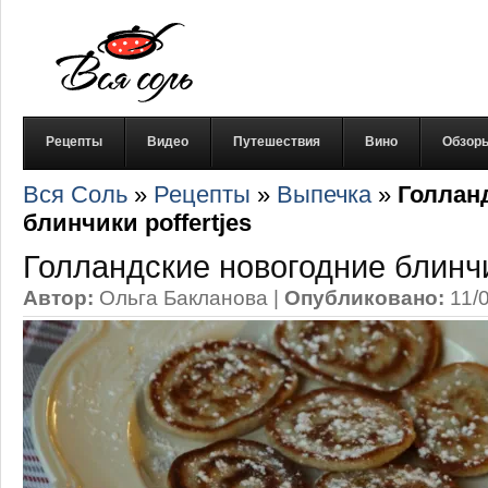
Рецепты
Видео
Путешествия
Вино
Обзор
Вся Соль
»
Рецепты
»
Выпечка
»
Голлан
блинчики poffertjes
Голландские новогодние блинчик
Автор:
Ольга Бакланова
|
Опубликовано:
11/