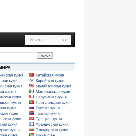
МИРА
канская кухня
Китайская кухня
ская кухня
Корейская кухня
инская кухня
Малайзийская кухня
ий восток
Мексиканская кухня
амская кухня
Перуанская кухня
дская кухня
Португальская кухня
кая кухня
Русская кухня
ская кухня
Тайская кухня
льская кухня
Турецкая кухня
ская кухня
Французская кухня
дская кухня
Эквадорская кухня
кая кухня
Кухня ЮАР