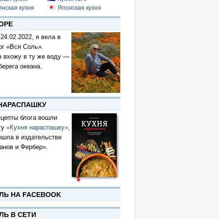
янская кухня
Японская кухня
ОРЕ
 24.02.2022, я вела в
ог «Вся Соль».
з вхожу в ту же воду —
берега океана.
 НАРАСПАШКУ
цепты блога вошли
гу
«Кухня нараспашку»
,
ышла в издательстве
анов и Фербер».
ЛЬ НА FACEBOOK
ЛЬ В СЕТИ