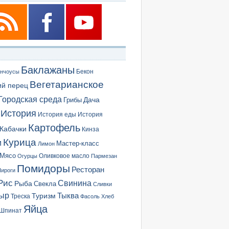
Баклажаны
Бекон
нчоусы
Вегетарианское
ий перец
Городская среда
Грибы
Дача
История
История еды
История
Картофель
Кабачки
Кинза
Курица
и
Мастер-класс
Лимон
Мясо
Оливковое масло
Огурцы
Пармезан
Помидоры
Ресторан
ироги
Рис
Свинина
Рыба
Свекла
Сливки
ыр
Туризм
Тыква
Треска
Фасоль
Хлеб
Яйца
Шпинат