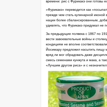
времени: рис с Фурикакэ они готовы е
«Фурикакэ» переводится как «посыпать
прежде чем стать кулинарной иконой 
нации более сбалансированным, добав
удивлять, что Фурикакэ придумал не п
За предыдущие полвека с 1867 по 191
вести завоевательные войны и столкну
кондициям не вполне соответствовал
Йосимару предложил насытить пищу му
вряд ли мог обрадовать даже дисципл
смесь семенами кунжута и мака, а та
«Лучшим другом риса» и с незначите