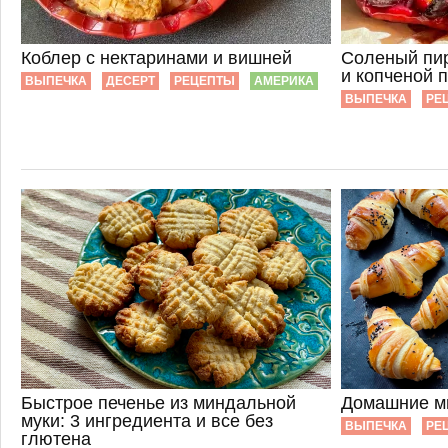
Коблер с нектаринами и вишней
Соленый пир
и копченой 
ВЫПЕЧКА
ДЕСЕРТ
РЕЦЕПТЫ
АМЕРИКА
ВЫПЕЧКА
РЕ
Быстрое печенье из миндальной
Домашние м
муки: 3 ингредиента и все без
ВЫПЕЧКА
РЕ
глютена