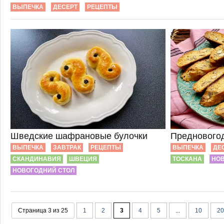
ВЫПЕЧКА
ДЕСЕРТ
РЕЦЕПТЫ
Шведские шафрановые булочки
Предновогод
ВЫПЕЧКА
ЗАВТРАК
РЕЦЕПТЫ
ВЫПЕЧКА
ДЕ
СКАНДИНАВИЯ
ШВЕЦИЯ
ТОСКАНА
НОВ
НОВОГОДНИЙ СТОЛ
Страница 3 из 25
1
2
3
4
5
...
10
20